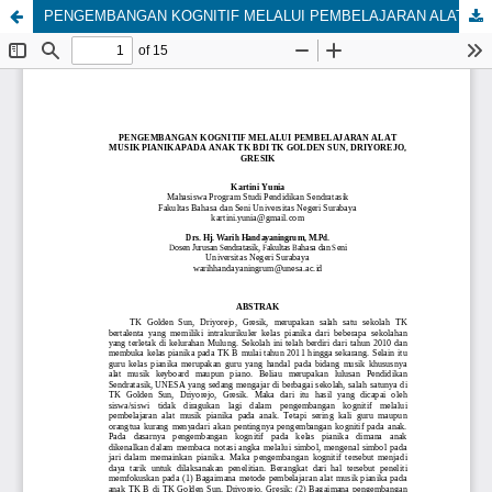
PENGEMBANGAN KOGNITIF MELALUI PEMBELAJARAN ALAT MUSIK PIANIKAPADA ANAK TK BDI TK GOLDEN SUN, DRIYOREJO, GRESIK