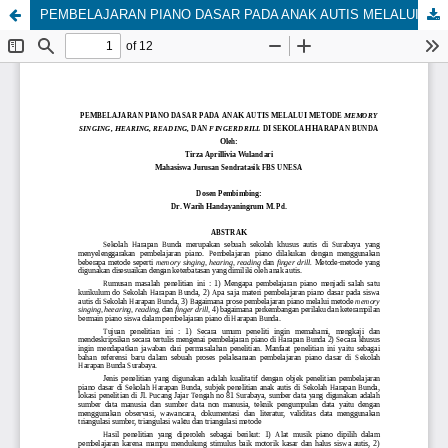
PEMBELAJARAN PIANO DASAR PADA ANAK AUTIS MELALUI METODE MEMORY SINGING, HEARING, READING, DAN FINGERDRILL DI SEKOLAH HARAPAN BUNDA