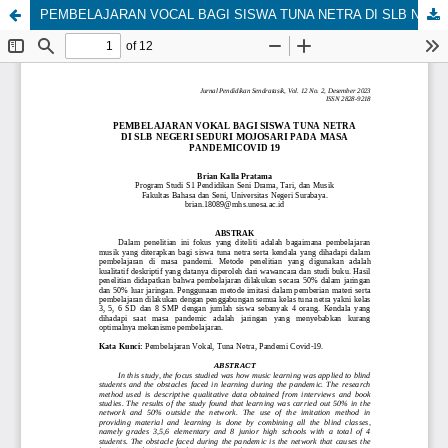
PEMBELAJARAN VOCAL BAGI SISWA TUNA NETRA DI SLB NEGERI SEDURI MOJOSARI PADA MASA PANDEMI COVID 19