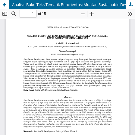
Analisis Buku Teks Tematik Berorientasi Muatan Sustainable Development di Sekolah Dasar