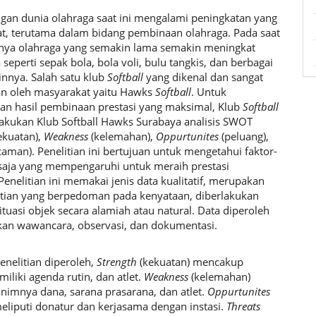
an dunia olahraga saat ini mengalami peningkatan yang
at, terutama dalam bidang pembinaan olahraga. Pada saat
knya olahraga yang semakin lama semakin meningkat
 seperti sepak bola, bola voli, bulu tangkis, dan berbagai
innya. Salah satu klub
Softball
yang dikenal dan sangat
n oleh masyarakat yaitu Hawks
Softball
. Untuk
n hasil pembinaan prestasi yang maksimal, Klub
Softball
kukan Klub Softball Hawks Surabaya analisis SWOT
ekuatan),
Weakness
(kelemahan),
Oppurtunites
(peluang),
caman). Penelitian ini bertujuan untuk mengetahui faktor-
 saja yang mempengaruhi untuk meraih prestasi
enelitian ini memakai jenis data kualitatif, merupakan
litian yang berpedoman pada kenyataan, diberlakukan
ituasi objek secara alamiah atau natural. Data diperoleh
n wawancara, observasi, dan dokumentasi.
penelitian diperoleh,
Strength
(kekuatan) mencakup
miliki agenda rutin, dan atlet.
Weakness
(kelemahan)
inimnya dana, sarana prasarana, dan atlet.
Oppurtunites
meliputi donatur dan kerjasama dengan instasi.
Threats