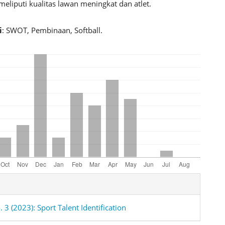
eliputi kualitas lawan meningkat dan atlet.
i
: SWOT, Pembinaan, Softball.
e
ls
. 3 (2023): Sport Talent Identification