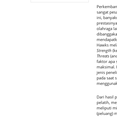
Perkembang
sangat pes
ini, banya
prestasinya
olahraga la
dibanggaka
mendapatka
Hawks mela
Strength
(k
Threats
(an
faktor apa
maksimal. P
jenis pene
pada saat s
menggunaka
Dari hasil 
pelatih, me
meliputi m
(peluang) 