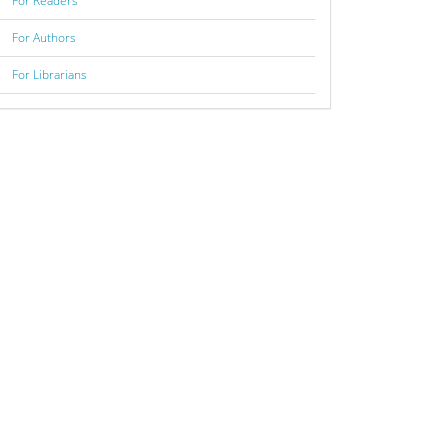
For Readers
For Authors
For Librarians