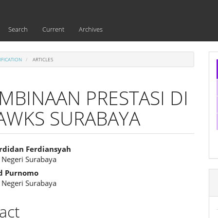
Search
Current
Archives
IFICATION
ARTICLES
MBINAAN PRESTASI DI
HAWKS SURABAYA
didan Ferdiansyah
s Negeri Surabaya
e
d Purnomo
ent
s Negeri Surabaya
act