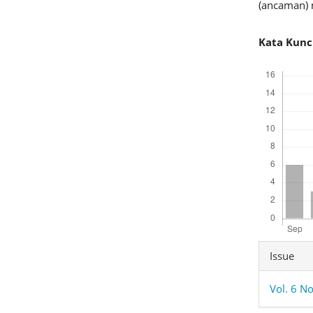
(ancaman) m
Kata Kunc
Downloads
Articl
Issue
Detai
Vol. 6 No