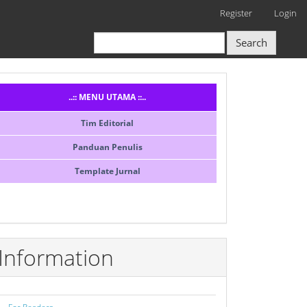
Register
Login
Search
Menusidebar
..:: MENU UTAMA ::..
Tim Editorial
Panduan Penulis
Template Jurnal
Information