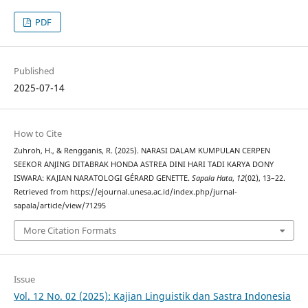
PDF
Published
2025-07-14
How to Cite
Zuhroh, H., & Rengganis, R. (2025). NARASI DALAM KUMPULAN CERPEN
SEEKOR ANJING DITABRAK HONDA ASTREA DINI HARI TADI KARYA DONY
ISWARA: KAJIAN NARATOLOGI GÉRARD GENETTE.
Sapala Hata
,
12
(02), 13–22.
Retrieved from https://ejournal.unesa.ac.id/index.php/jurnal-
sapala/article/view/71295
More Citation Formats
Issue
Vol. 12 No. 02 (2025): Kajian Linguistik dan Sastra Indonesia