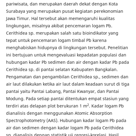
pariwisata, dan merupakan daerah dekat dengan Kota
Surabaya yang merupakan pusat kegiatan perekonomian
Jawa Timur. Hal tersebut akan memengaruhi kualitas
lingkungan, misalnya akibat pencemaran logam Pb.
Cerithidea sp. merupakan salah satu bioindikator yang
tepat untuk pencemaran logam timbal Pb karena
menghabiskan hidupnya di lingkungan tersebut. Penelitian
ini bertujuan untuk mengevaluasi kepadatan populasi dan
hubungan kadar Pb sedimen dan air dengan kadar Pb pada
Cerithidea sp. di pantai selatan Kabupaten Bangkalan.
Pengamatan dan pengambilan Cerithidea sp., sedimen dan
air laut dilakukan ketika air laut dalam keadaan surut di tiga
pantai yaitu Pantai Labang, Pantai Kwanyar, dan Pantai
Modung. Pada setiap pantai ditentukan empat stasiun yang
2
terdiri atas delapan plot berukuran 1 m
. Kadar logam Pb
dianalisis dengan menggunakan Atomic Absorption
Spectrophotometry (AAS). Hubungan kadar logam Pb pada
air dan sedimen dengan kadar logam Pb pada Cerithidea
sp. dianalisis dengan statistik uji regresi-korelasi. Hasil