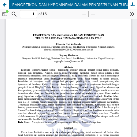
PANOPTIKON DAN HYPOMNEMA DALAM PENDISIPLINAN TUBUH NARAPIDANA LEMBAGA PEMASYARAKATAN