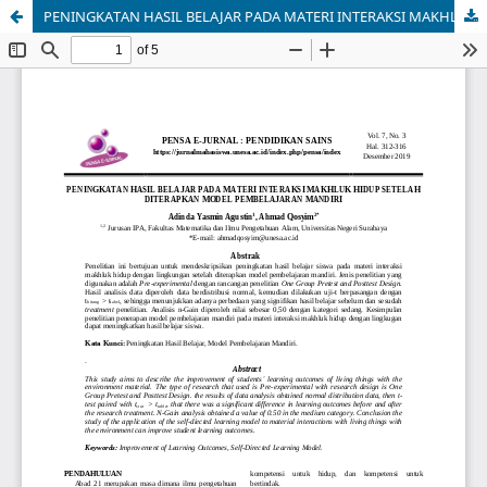
PENINGKATAN HASIL BELAJAR PADA MATERI INTERAKSI MAKHLUK HIDUP SETELAH DITERAPKAN MODEL PEMBELAJARAN MANDIRI