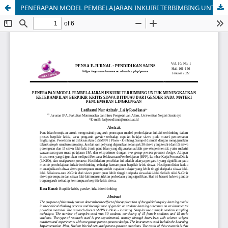
PENERAPAN MODEL PEMBELAJARAN INKUIRI TERBIMBING UNTUK MENINGKATKAN KETERAMPILAN BERPIKIR KRITIS SISWA DITINJAU DARI GENDER PADA MATERI PENCEMARAN LINGKUNGAN