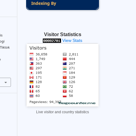
Indexing By
Visitor Statistics
is
View Stats
ogi
Tiktok
e
Live visitor and country statistics