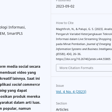
2023-09-02
How to Cite
ologi Informasi,
Maghfiroh, N., & Palupi, G. S. (2023). Analis
SEM, SmartPLS
Pengaruh Variabel Keterjangkauan Teknol
Informasi dalam Live Streaming Shopping 
pada Minat Pembelian.
Journal of Emerging
Information Systems and Business Intelligenc
(JEISBI)
,
4
(4), 26–36.
https://doi.org/10.26740/jeisbi.v4i4.55805
form
media social secara
More Citation Formats
membuat video yang
kreatif lainnya. Saat ini
plikasi
social commerce
Issue
ping
yang dapat
Vol. 4 No. 4 (2023)
mosikan produk mereka
arakat dalam arti luas.
Section
n popular, namun
Articles