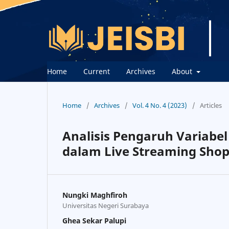
Home
Current
Archives
About
Home
/
Archives
/
Vol. 4 No. 4 (2023)
/
Articles
Analisis Pengaruh Variabe
dalam Live Streaming Shop
Nungki Maghfiroh
Universitas Negeri Surabaya
Ghea Sekar Palupi