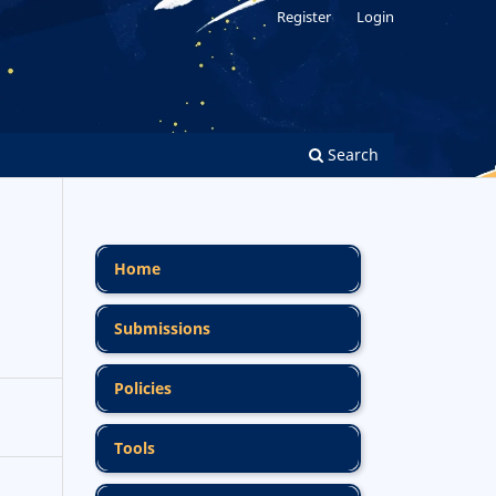
Register
Login
Search
Home
Submissions
Policies
Tools