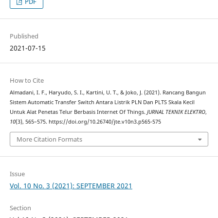
PDF
Published
2021-07-15
How to Cite
Almadani, I. F., Haryudo, S. I., Kartini, U. T., & Joko, J. (2021). Rancang Bangun
Sistem Automatic Transfer Switch Antara Listrik PLN Dan PLTS Skala Kecil
Untuk Alat Penetas Telur Berbasis Internet Of Things.
JURNAL TEKNIK ELEKTRO
,
10
(3), 565–575. https://doi.org/10.26740/jte.v10n3.p565-575
More Citation Formats
Issue
Vol. 10 No. 3 (2021): SEPTEMBER 2021
Section