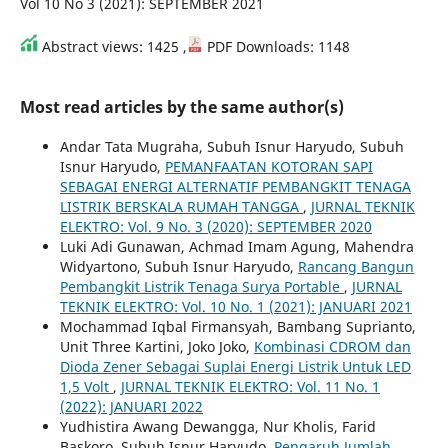
Vol 10 No 3 (2021): SEPTEMBER 2021
Abstract views: 1425 ,
PDF Downloads: 1148
Most read articles by the same author(s)
Andar Tata Mugraha, Subuh Isnur Haryudo, Subuh
Isnur Haryudo,
PEMANFAATAN KOTORAN SAPI
SEBAGAI ENERGI ALTERNATIF PEMBANGKIT TENAGA
LISTRIK BERSKALA RUMAH TANGGA
,
JURNAL TEKNIK
ELEKTRO: Vol. 9 No. 3 (2020): SEPTEMBER 2020
Luki Adi Gunawan, Achmad Imam Agung, Mahendra
Widyartono, Subuh Isnur Haryudo,
Rancang Bangun
Pembangkit Listrik Tenaga Surya Portable
,
JURNAL
TEKNIK ELEKTRO: Vol. 10 No. 1 (2021): JANUARI 2021
Mochammad Iqbal Firmansyah, Bambang Suprianto,
Unit Three Kartini, Joko Joko,
Kombinasi CDROM dan
Dioda Zener Sebagai Suplai Energi Listrik Untuk LED
1,5 Volt
,
JURNAL TEKNIK ELEKTRO: Vol. 11 No. 1
(2022): JANUARI 2022
Yudhistira Awang Dewangga, Nur Kholis, Farid
Baskoro, Subuh Isnur Haryudo,
Pengaruh Jumlah