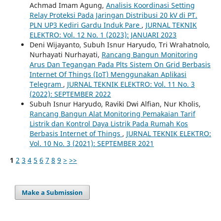
Achmad Imam Agung,
Analisis Koordinasi Setting
Relay Proteksi Pada Jaringan Distribusi 20 kV di PT.
PLN UP3 Kediri Gardu Induk Pare
,
JURNAL TEKNIK
ELEKTRO: Vol. 12 No. 1 (2023): JANUARI 2023
Deni Wijayanto, Subuh Isnur Haryudo, Tri Wrahatnolo,
Nurhayati Nurhayati,
Rancang Bangun Monitoring
Arus Dan Tegangan Pada Plts Sistem On Grid Berbasis
Internet Of Things (IoT) Menggunakan Aplikasi
Telegram
,
JURNAL TEKNIK ELEKTRO: Vol. 11 No. 3
(2022): SEPTEMBER 2022
Subuh Isnur Haryudo, Raviki Dwi Alfian, Nur Kholis,
Rancang Bangun Alat Monitoring Pemakaian Tarif
Listrik dan Kontrol Daya Listrik Pada Rumah Kos
Berbasis Internet of Things
,
JURNAL TEKNIK ELEKTRO:
Vol. 10 No. 3 (2021): SEPTEMBER 2021
1
2
3
4
5
6
7
8
9
>
>>
Make a Submission