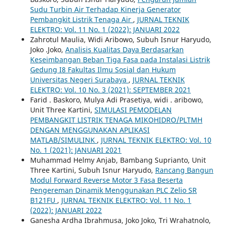
Sudu Turbin Air Terhadap Kinerja Generator
Pembangkit Listrik Tenaga Air
,
JURNAL TEKNIK
ELEKTRO: Vol. 11 No. 1 (2022): JANUARI 2022
Zahrotul Maulia, Widi Aribowo, Subuh Isnur Haryudo,
Joko .Joko,
Analisis Kualitas Daya Berdasarkan
Keseimbangan Beban Tiga Fasa pada Instalasi Listrik
Gedung I8 Fakultas Ilmu Sosial dan Hukum
Universitas Negeri Surabaya
,
JURNAL TEKNIK
ELEKTRO: Vol. 10 No. 3 (2021): SEPTEMBER 2021
Farid . Baskoro, Mulya Adi Prasetiya, widi . aribowo,
Unit Three Kartini,
SIMULASI PEMODELAN
PEMBANGKIT LISTRIK TENAGA MIKOHIDRO/PLTMH
DENGAN MENGGUNAKAN APLIKASI
MATLAB/SIMULINK
,
JURNAL TEKNIK ELEKTRO: Vol. 10
No. 1 (2021): JANUARI 2021
Muhammad Helmy Anjab, Bambang Suprianto, Unit
Three Kartini, Subuh Isnur Haryudo,
Rancang Bangun
Modul Forward Reverse Motor 3 Fasa Beserta
Pengereman Dinamik Menggunakan PLC Zelio SR
B121FU
,
JURNAL TEKNIK ELEKTRO: Vol. 11 No. 1
(2022): JANUARI 2022
Ganesha Ardha Ibrahmusa, Joko Joko, Tri Wrahatnolo,