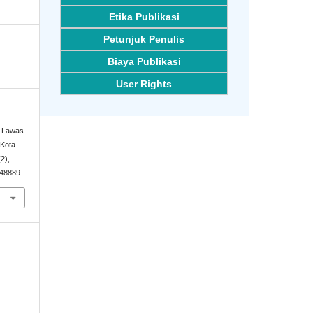
Etika Publikasi
Petunjuk Penulis
Biaya Publikasi
User Rights
g Lawas
 Kota
(2),
.48889