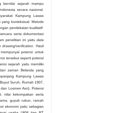
 bernilai sejarah mampu
Indonesia secara nasional.
asyarakat Kampung Lawas
S yang kontekstual. Metode
engan pendekatan kualitatif.
wancara serta dokumentasi
m penelitian ini yaitu
data
 drawing/verification
. Hasil
mempunyai potensi untuk
nsi tersebut seperti potensi
ensi sejarah yaitu memiliki
 dari zaman Belanda yang
i sepanjang Kampung Lawas
Buyut Suruh, Rumah 1907,
an Losmen Asri). Potensi
at, nilai kekompakan serta
 sama, guyub rukun, ramah
ensi ekonomi yaitu sebagian
unyai usaha UKM tiap RT