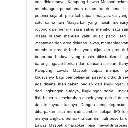
ada didalamnya. Kampung Lawas Maspati selama
membangun pemahaman dalam ranah pendidika
potensi sejarah pola kehidupan masyarakat yang 
satu sama lain Masyarkat yang masih menjunj
royong dan memiliki rasa saling memiliki satu sa
wisata buatan manusia yaitu music patrol, tar
wisatawan dan area dolanan lawas, memanfaatkan 
membuat produk herbal yang dijadikan produk 
beberapa budaya yang masih dilestarikan hin
bareng, ngalap berkah dan upacara suroan. Bany
Kampung Lawas Maspati dapat menjadi pe
khususnya bagi pembelajaran peserta didik di se
ada disana merupakan bagian dari lingkungan. Li
dari lingkungan budaya, lingkungan sosial, ling
fisik beserta keseluruhan aspek yang ada di dalam
dan kekayaan lainnya. Dengan pengintegrasian
diharpakan bisa menjadi sumber belajar IPS leb
menyenangkan, bermakna dan diminati peserta d
Lawas Maspati diharapkan bisa mewakili prose