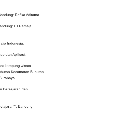
Bandung: Refika Aditama.
. Bandung: PT.Remaja
alia Indonesia.
ep dan Aplikasi.
kat kampung wisata
 Bubutan Kecamatan Bubutan
 Surabaya.
an Bersejarah dan
elajaran"". Bandung: