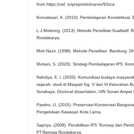
from https://osf. io/preprints/inarxiv/93zca.
Komalasari, K. (2010). Pembelajaran Konstektual. 
L.J.Moleong. (2013). Metode Penelitian Kualitatif
Rosdakarya.
Moh.Nazir. (1998). Metode Penelitian. Bandung: Gh
Mutiani, S. (2020). Strategi Pembelajaran IPS: Kons
Nahdiya, E. I. (2020). Komunikasi budaya masyara
sejarah: studi di Maspati Gg. V dan VI Kelurahan
Surabaya. Doctoral dissertation, UIN Sunan Ampel
Pawitro, U. (2015). Preservasi-Konservasi Bangun
Pengelolaan Kawasan Kota Lama.
Sapriya. (2009). Pendidikan IPS "Konsep dan Pemb
PT.Remaja Rosdakarya.