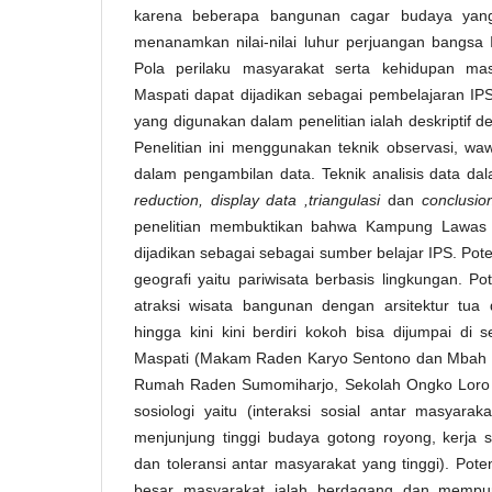
karena beberapa bangunan cagar budaya yang
menanamkan nilai-nilai luhur perjuangan bangsa 
Pola perilaku masyarakat serta kehidupan m
Maspati dapat dijadikan sebagai pembelajaran IP
yang digunakan dalam penelitian ialah deskriptif d
Penelitian ini menggunakan teknik observasi, wa
dalam pengambilan data. Teknik analisis data dala
reduction,
display data ,
triangulasi
dan
conclusion
penelitian membuktikan bahwa Kampung Lawas 
dijadikan sebagai sebagai sumber belajar IPS. Pote
geografi yaitu pariwisata berbasis lingkungan. Pot
atraksi wisata bangunan dengan arsitektur tua
hingga kini kini berdiri kokoh bisa dijumpai d
Maspati (Makam Raden Karyo Sentono dan Mbah 
Rumah Raden Sumomiharjo, Sekolah Ongko Loro d
sosiologi yaitu (interaksi sosial antar masyarak
menjunjung tinggi budaya gotong royong, kerja
dan toleransi antar masyarakat yang tinggi). Pot
besar masyarakat ialah berdagang dan memp