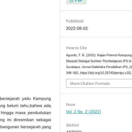
PDF
Published
2022-08-02
How to Cite
Agustin, T. N. (2022). Kajian Potensi Kampun
Maspati Sebagai Sumber Pembelajaran IPS di
Surabaya.
Jurnal Dialektika Pendidikan IPS
,
2
348–362. https://doi.org/10.26740/penips.v2i2
More Citation Formats
bersejarah yaitu Kampung
Issue
ang belum tahu,bahwa ada
Vol. 2 No. 2 (2022)
m hingga masa pendudukan
g ini diresmikan sebagai
Section
 bangunan bersejarah yang