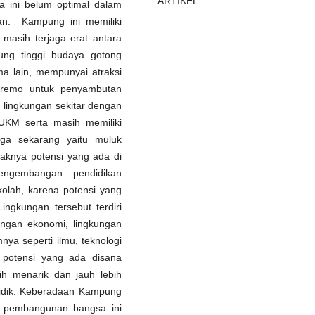
ARTIKEL
 ini belum optimal dalam
n. Kampung ini memiliki
masih terjaga erat antara
ung tinggi budaya gotong
ma lain, mempunyai atraksi
i remo untuk penyambutan
lingkungan sekitar dengan
UKM serta masih memiliki
gga sekarang yaitu muluk
aknya potensi yang ada di
ngembangan pendidikan
kolah, karena potensi yang
ngkungan tersebut terdiri
kungan ekonomi, lingkungan
nya seperti ilmu, teknologi
 potensi yang ada disana
ih menarik dan jauh lebih
idik. Keberadaan Kampung
s pembangunan bangsa ini