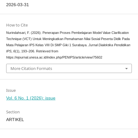
2026-03-31
How to Cite
Nurindahsari, F. (2026). Penerapan Proses Pembelajaran Model Value Clarification
Technique (VCT) Untuk Meningkatkan Pemahaman Nilai Sosial Peserta Didik Pada
Mata Pelajaran IPS Kelas VIII Di SMP Giki 1 Surabaya.
Jurnal Dialektika Pendidikan
IPS
,
6
(1), 193–206. Retrieved from
https://ejournal.unesa.ac.id/index.php/PENIPS/article/view/75602
More Citation Formats
Issue
Vol. 6 No. 1 (2026): issue
Section
ARTIKEL