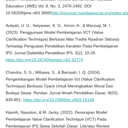
Education (JIME) Vol. 8, No. 3, 2476-2482. DOI:
10.58258/jime.v8i3.3800/
http://ejournal.mandalanursa.org/index.p
Auliyah, U. U., Setyawan, K. G., Imron, A., & Marzuqi, M. I.
(2023). Penggunaan Model Pembelajaran VCT (Value
Clarification Technique) Berbasis Nilai Tradisi Nyadran Sidoarjo
Terhadap Penguatan Pendidikan Karakter Pada Pembelajaran
IPS. Jurnal Dialektika Pendidikan IPS, 3(2), 10-26.
https://doi.org/10.26740/penips.v3i2.52774
Chandra, S. G., Wibawa, S., & Barriyah, I. Q. (2024).
Pengembangan Model Pembelajaran Vct (Value Clarification
Technique) Berbasis Tpack Untuk Meningkatkan Moral Dan
Budaya Siswa. Pendas: Jurnal Ilmiah Pendidikan Dasar, 9(03),
839-851.
https://doi.org/10.23969/jp.v9i03.16148
Hasnih, Nasution, & M. Jacky. (2022). Penerapan Model
Pembelajaran Value Clarification Technique (VCT) Pada
Pembelajaran IPS Siswa Sekolah Dasar: Literatur Review.