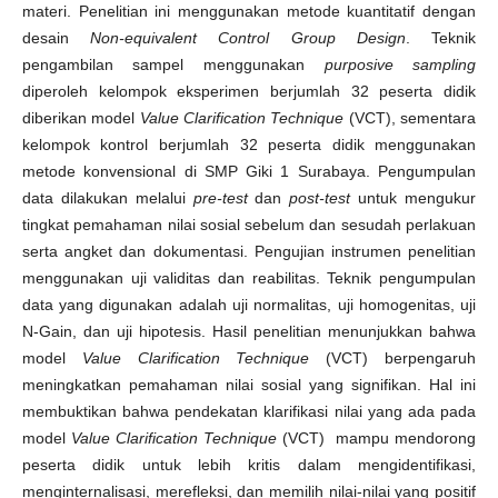
materi. Penelitian ini menggunakan metode kuantitatif dengan
desain
Non-equivalent Control Group Design
. Teknik
pengambilan sampel menggunakan
purposive sampling
diperoleh kelompok eksperimen berjumlah 32 peserta didik
diberikan model
Value Clarification Technique
(VCT), sementara
kelompok kontrol berjumlah 32 peserta didik menggunakan
metode konvensional di SMP Giki 1 Surabaya. Pengumpulan
data dilakukan melalui
pre-test
dan
post-test
untuk mengukur
tingkat pemahaman nilai sosial sebelum dan sesudah perlakuan
serta angket dan dokumentasi. Pengujian instrumen penelitian
menggunakan uji validitas dan reabilitas. Teknik pengumpulan
data yang digunakan adalah uji normalitas, uji homogenitas, uji
N-Gain, dan uji hipotesis. Hasil penelitian menunjukkan bahwa
model
Value Clarification Technique
(VCT) berpengaruh
meningkatkan pemahaman nilai sosial yang signifikan. Hal ini
membuktikan bahwa pendekatan klarifikasi nilai yang ada pada
model
Value Clarification Technique
(VCT) mampu mendorong
peserta didik untuk lebih kritis dalam mengidentifikasi,
menginternalisasi, merefleksi, dan memilih nilai-nilai yang positif