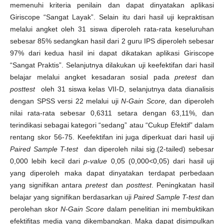
memenuhi kriteria penilain dan dapat dinyatakan aplikasi
Giriscope “Sangat Layak”. Selain itu dari hasil uji kepraktisan
melalui angket oleh 31 siswa diperoleh rata-rata keseluruhan
sebesar 85% sedangkan hasil dari 2 guru IPS diperoleh sebesar
97% dari kedua hasil ini dapat dikatakan aplikasi Giriscope
“Sangat Praktis”. Selanjutnya dilakukan uji keefektifan dari hasil
belajar melalui angket kesadaran sosial pada
pretest
dan
posttest
oleh 31 siswa kelas VII-D, selanjutnya data dianalisis
dengan SPSS versi 22 melalui uji
N-Gain Score,
dan diperoleh
nilai rata-rata sebesar 0,6311 setara dengan 63,11%, dan
terindikasi sebagai kategori “sedang” atau “Cukup Efektif” dalam
rentang skor 56-75. Keefektifan ini juga diperkuat dari hasil uji
Paired Sample T-test
dan diperoleh nilai sig.(2-tailed) sebesar
0,000 lebih kecil dari
p-value
0,05 (0,000<0,05) dari hasil uji
yang diperoleh maka dapat dinyatakan terdapat perbedaan
yang signifikan antara
pretest
dan
posttest
. Peningkatan hasil
belajar yang signifikan berdasarkan uji
Paired Sample T-test
dan
perolehan skor
N-Gain
Score
dalam penelitian ini membuktikan
efektifitas media yang dikembangkan. Maka dapat disimpulkan