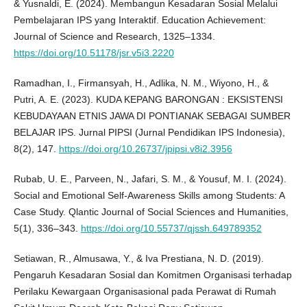
& Yusnaldi, E. (2024). Membangun Kesadaran Sosial Melalui
Pembelajaran IPS yang Interaktif. Education Achievement:
Journal of Science and Research, 1325–1334.
https://doi.org/10.51178/jsr.v5i3.2220
Ramadhan, I., Firmansyah, H., Adlika, N. M., Wiyono, H., &
Putri, A. E. (2023). KUDA KEPANG BARONGAN : EKSISTENSI
KEBUDAYAAN ETNIS JAWA DI PONTIANAK SEBAGAI SUMBER
BELAJAR IPS. Jurnal PIPSI (Jurnal Pendidikan IPS Indonesia),
8(2), 147.
https://doi.org/10.26737/jpipsi.v8i2.3956
Rubab, U. E., Parveen, N., Jafari, S. M., & Yousuf, M. I. (2024).
Social and Emotional Self-Awareness Skills among Students: A
Case Study. Qlantic Journal of Social Sciences and Humanities,
5(1), 336–343.
https://doi.org/10.55737/qjssh.649789352
Setiawan, R., Almusawa, Y., & Iva Prestiana, N. D. (2019).
Pengaruh Kesadaran Sosial dan Komitmen Organisasi terhadap
Perilaku Kewargaan Organisasional pada Perawat di Rumah