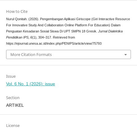
How to Cite
Nurul Qonitah. (2026). Pengembangan Aplikasi Giriscope (Giri Interactive Resource
For Innovative Study And Collaboration Online Platform For Education) Dalam
Penguatan Kesadaran Sosial Siswa Di UPT SMPN 18 Gresik.
Jurnal Dialektika
Pendidikan IPS
,
6
(1), 304–317. Retrieved from
https://ejournal.unesa.ac.id/index.php/PENIPS/article/view/75793
More Citation Formats
Issue
Vol. 6 No. 1 (2026): issue
Section
ARTIKEL
License