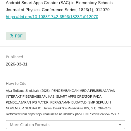
Android Smart Apps Creator (SAC) in Elementary Schools.
Journal of Physics: Conference Series, 1823(1), 012070.
https://doi.org/10.1088/1742-6596/1823/1/012070
PDF
Published
2026-03-31
How to Cite
Alya Rofiatus Sholehah. (2026). PENGEMBANGAN MEDIA PEMBELAJARAN
INTERAKTIF BERBASIS APLIKASI SMART APPS CREATOR PADA
PEMBELAJARAN IPS MATERI KERAGAMAN BUDAYA DI SMP SEPULUH
NOPEMBER SIDOARJO.
Jurnal Dialektika Pendidikan IPS
,
6
(1), 264–276.
Retrieved from https://ejournal.unesa.ac.id/index.php/PENIPS/article/view/75807
More Citation Formats