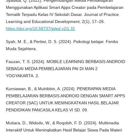
Syadida, Q. (2022). Pengembangan Media Pembelajaran
Menggunakan Aplikasi Smart Apps Creator pada Pembelajaran
Tematik Terpadu Kelas IV Sekolah Dasar. Journal of Practice
Learning and Educational Development, 2(1), 17–26.
https://doi.org/10.58737/jpled.v2i1.31
Syah, M. E., & Pertiwi, D. S. (2024). Psikologi belajar. Feniks
Muda Sejahtera.
Fauzan, T. S. (2024). MOBILE LEARNING BERBASIS ANDROID
SEBAGAI MEDIA PEMBELAJARAN PAI DI MAN 2
YOGYAKARTA. 2.
Kurniawan, B., & Muhibbin, A. (2024). PENERAPAN MEDIA
PEMBELAJARAN BERBASIS ANDROID DENGAN SMART APPS
CREATOR (SAC) UNTUK MENINGKATKAN HASIL BELAJAR
PENDIDIKAN PANCASILA KELAS VI SD. 09.
Mutiara, D., Widodo, W., & Roqobih, F. D. (2024). Multimedia
Interaktif Untuk Meningkatkan Hasil Belajar Siswa Pada Materi