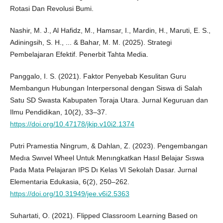
Rotasi Dan Revolusi Bumi.
Nashir, M. J., Al Hafidz, M., Hamsar, I., Mardin, H., Maruti, E. S.,
Adiningsih, S. H., ... & Bahar, M. M. (2025). Strategi
Pembelajaran Efektif. Penerbit Tahta Media.
Panggalo, I. S. (2021). Faktor Penyebab Kesulitan Guru
Membangun Hubungan Interpersonal dengan Siswa di Salah
Satu SD Swasta Kabupaten Toraja Utara. Jurnal Keguruan dan
Ilmu Pendidikan, 10(2), 33–37.
https://doi.org/10.47178/jkip.v10i2.1374
Putri Pramestia Ningrum, & Dahlan, Z. (2023). Pengembangan
Medıa Swıvel Wheel Untuk Menıngkatkan Hasıl Belajar Sıswa
Pada Mata Pelajaran IPS Dı Kelas VI Sekolah Dasar. Jurnal
Elementaria Edukasia, 6(2), 250–262.
https://doi.org/10.31949/jee.v6i2.5363
Suhartati, O. (2021). Flipped Classroom Learning Based on