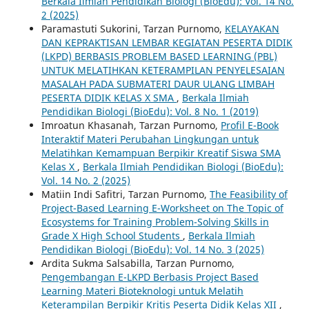
Berkala Ilmiah Pendidikan Biologi (BioEdu): Vol. 14 No.
2 (2025)
Paramastuti Sukorini, Tarzan Purnomo,
KELAYAKAN
DAN KEPRAKTISAN LEMBAR KEGIATAN PESERTA DIDIK
(LKPD) BERBASIS PROBLEM BASED LEARNING (PBL)
UNTUK MELATIHKAN KETERAMPILAN PENYELESAIAN
MASALAH PADA SUBMATERI DAUR ULANG LIMBAH
PESERTA DIDIK KELAS X SMA
,
Berkala Ilmiah
Pendidikan Biologi (BioEdu): Vol. 8 No. 1 (2019)
Imroatun Khasanah, Tarzan Purnomo,
Profil E-Book
Interaktif Materi Perubahan Lingkungan untuk
Melatihkan Kemampuan Berpikir Kreatif Siswa SMA
Kelas X
,
Berkala Ilmiah Pendidikan Biologi (BioEdu):
Vol. 14 No. 2 (2025)
Matiin Indi Safitri, Tarzan Purnomo,
The Feasibility of
Project-Based Learning E-Worksheet on The Topic of
Ecosystems for Training Problem-Solving Skills in
Grade X High School Students
,
Berkala Ilmiah
Pendidikan Biologi (BioEdu): Vol. 14 No. 3 (2025)
Ardita Sukma Salsabilla, Tarzan Purnomo,
Pengembangan E-LKPD Berbasis Project Based
Learning Materi Bioteknologi untuk Melatih
Keterampilan Berpikir Kritis Peserta Didik Kelas XII
,