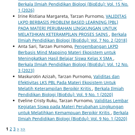
Berkala Ilmiah Pendidikan Biologi (BioEdu): Vol. 15 No.
1 (2026)
Irine Ristiana Margareta, Tarzan Purnomo,
VALIDITAS
LKPD BERBASIS PROBLEM BASED LEARNING (PBL)
PADA MATERI PERUBAHAN LINGKUNGAN UNTUK
MELATIHKAN KETERAMPILAN PROSES SAINS
,
Berkala
Ilmiah Pendidikan Biologi (BioEdu): Vol. 7 No. 2 (2018)
Anta Sari, Tarzan Purnomo,
Pengembangan LKPD
Berbasis Mind Mapping Materi Ekosistem untuk
Meningkatkan Hasil Belajar Siswa Kelas X SMA
,
Berkala Ilmiah Pendidikan Biologi (BioEdu): Vol. 12 No.
3 (2023)
Maskurotin Azizah, Tarzan Purnomo,
Validitas dan
Efektivitas LKS PBL Pada Materi Ekosistem Untuk
Melatih Keterampilan Berpikir Kritis
,
Berkala Ilmiah
Pendidikan Biologi (BioEdu): Vol. 9 No. 1 (2020)
Eveline Cristy Ruku, Tarzan Purnomo,
Validitas Lembar
Kegiatan Siswa pada Materi Perubahan Lingkungan
untuk Melatihkan Kemampuan Berpikir Kritis
,
Berkala
Ilmiah Pendidikan Biologi (BioEdu): Vol. 9 No. 1 (2020)
1
2
3
>
>>