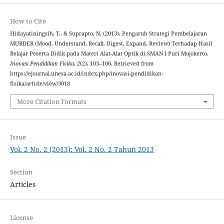
How to Cite
Hidayatiningsih, T., & Suprapto, N. (2013). Pengaruh Strategi Pembelajaran
MURDER (Mood, Understand, Recall, Digest, Expand, Review) ‎Terhadap Hasil
Belajar Peserta Didik pada Materi Alat-Alat Optik di SMAN I Puri Mojokerto.
Inovasi Pendidikan Fisika
,
2
(2), 103–106. Retrieved from
https://ejournal.unesa.ac.id/index.php/inovasi-pendidikan-
fisika/article/view/3018
More Citation Formats
Issue
Vol. 2 No. 2 (2013): Vol. 2 No. 2 Tahun 2013
Section
Articles
License