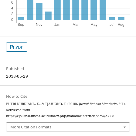
PDF
Published
2018-06-29
How to Cite
PUTRI NURDIANA, E., & TJAHJONO, T. (2018).
Jurnal Bahasa Mandarin
,
3
(1).
Retrieved from
https://ejournal.unesa.ac.id/index.php/manadarin/article/view/23698
More Citation Formats