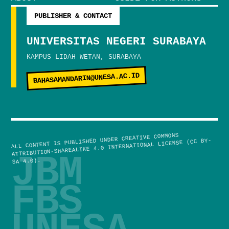
PUBLISHER & CONTACT
UNIVERSITAS NEGERI SURABAYA
KAMPUS LIDAH WETAN, SURABAYA
BAHASAMANDARIN@UNESA.AC.ID
ALL CONTENT IS PUBLISHED UNDER CREATIVE COMMONS
ATTRIBUTION-SHAREALIKE 4.0 INTERNATIONAL LICENSE (CC BY-
JBM
SA 4.0).
FBS