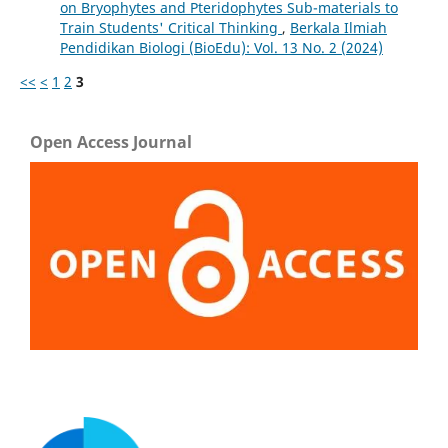
on Bryophytes and Pteridophytes Sub-materials to
Train Students' Critical Thinking
,
Berkala Ilmiah
Pendidikan Biologi (BioEdu): Vol. 13 No. 2 (2024)
<<
<
1
2
3
Open Access Journal