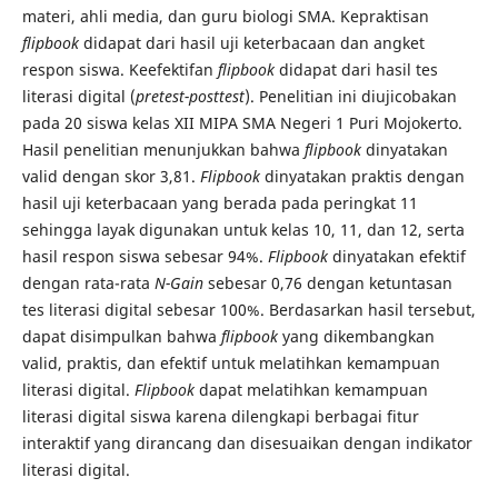
materi, ahli media, dan guru biologi SMA. Kepraktisan
flipbook
didapat dari hasil uji keterbacaan dan angket
respon siswa. Keefektifan
flipbook
didapat dari hasil tes
literasi digital (
pretest-posttest
). Penelitian ini diujicobakan
pada 20 siswa kelas XII MIPA SMA Negeri 1 Puri Mojokerto.
Hasil penelitian menunjukkan bahwa
flipbook
dinyatakan
valid dengan skor 3,81.
Flipbook
dinyatakan praktis dengan
hasil uji keterbacaan yang berada pada peringkat 11
sehingga layak digunakan untuk kelas 10, 11, dan 12, serta
hasil respon siswa sebesar 94%.
Flipbook
dinyatakan efektif
dengan rata-rata
N-Gain
sebesar 0,76 dengan ketuntasan
tes literasi digital sebesar 100%. Berdasarkan hasil tersebut,
dapat disimpulkan bahwa
flipbook
yang dikembangkan
valid, praktis, dan efektif untuk melatihkan kemampuan
literasi digital.
Flipbook
dapat melatihkan kemampuan
literasi digital siswa karena dilengkapi berbagai fitur
interaktif yang dirancang dan disesuaikan dengan indikator
literasi digital.