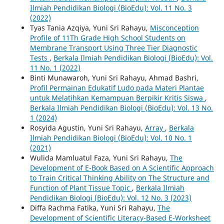
Ilmiah Pendidikan Biologi (BioEdu): Vol. 11 No. 3
(2022)
Tyas Tania Azqiya, Yuni Sri Rahayu,
Misconception
Profile of 11Th Grade High School Students on
Membrane Transport Using Three Tier Diagnostic
Tests
,
Berkala Ilmiah Pendidikan Biologi (BioEdu): Vol.
11 No. 1 (2022)
Binti Munawaroh, Yuni Sri Rahayu, Ahmad Bashri,
Profil Permainan Edukatif Ludo pada Materi Plantae
untuk Melatihkan Kemampuan Berpikir Kritis Siswa
,
Berkala Ilmiah Pendidikan Biologi (BioEdu): Vol. 13 No.
1 (2024)
Rosyida Agustin, Yuni Sri Rahayu,
Array
,
Berkala
Ilmiah Pendidikan Biologi (BioEdu): Vol. 10 No. 1
(2021)
Wulida Mamluatul Faza, Yuni Sri Rahayu,
The
Development of E-Book Based on A Scientific Approach
to Train Critical Thinking Ability on The Structure and
Function of Plant Tissue Topic
,
Berkala Ilmiah
Pendidikan Biologi (BioEdu): Vol. 12 No. 3 (2023)
Diffa Rachma Fatika, Yuni Sri Rahayu,
The
Development of Scientific Literacy-Based E-Worksheet