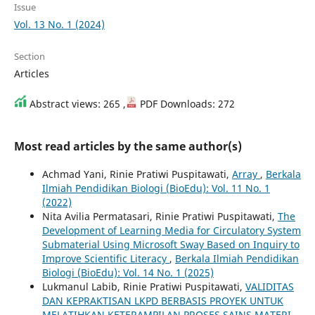
Issue
Vol. 13 No. 1 (2024)
Section
Articles
Abstract views: 265 ,
PDF Downloads: 272
Most read articles by the same author(s)
Achmad Yani, Rinie Pratiwi Puspitawati,
Array
,
Berkala
Ilmiah Pendidikan Biologi (BioEdu): Vol. 11 No. 1
(2022)
Nita Avilia Permatasari, Rinie Pratiwi Puspitawati,
The
Development of Learning Media for Circulatory System
Submaterial Using Microsoft Sway Based on Inquiry to
Improve Scientific Literacy
,
Berkala Ilmiah Pendidikan
Biologi (BioEdu): Vol. 14 No. 1 (2025)
Lukmanul Labib, Rinie Pratiwi Puspitawati,
VALIDITAS
DAN KEPRAKTISAN LKPD BERBASIS PROYEK UNTUK
MELATIHKAN KETERAMPILAN PROSES SAINS MATERI