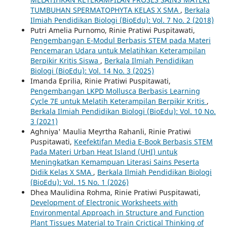
TUMBUHAN SPERMATOPHYTA KELAS X SMA
,
Berkala
Ilmiah Pendidikan Biologi (BioEdu): Vol. 7 No. 2 (2018)
Putri Amelia Purnomo, Rinie Pratiwi Puspitawati,
Pengembangan E-Modul Berbasis STEM pada Materi
Pencemaran Udara untuk Melatihkan Keterampilan
Berpikir Kritis Siswa
,
Berkala Ilmiah Pendidikan
Biologi (BioEdu): Vol. 14 No. 3 (2025)
Imanda Eprilia, Rinie Pratiwi Puspitawati,
Pengembangan LKPD Mollusca Berbasis Learning
Cycle 7E untuk Melatih Keterampilan Berpikir Kritis
,
Berkala Ilmiah Pendidikan Biologi (BioEdu): Vol. 10 No.
3 (2021)
Aghniya' Maulia Meyrtha Rahanli, Rinie Pratiwi
Puspitawati,
Keefektifan Media E-Book Berbasis STEM
Pada Materi Urban Heat Island (UHI) untuk
Meningkatkan Kemampuan Literasi Sains Peserta
Didik Kelas X SMA
,
Berkala Ilmiah Pendidikan Biologi
(BioEdu): Vol. 15 No. 1 (2026)
Dhea Maulidina Rohma, Rinie Pratiwi Puspitawati,
Development of Electronic Worksheets with
Environmental Approach in Structure and Function
Plant Tissues Material to Train Crictical Thinking of