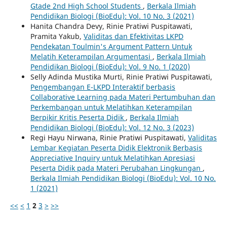
Gtade 2nd High School Students
,
Berkala Ilmiah
Pendidikan Biologi (BioEdu): Vol. 10 No. 3 (2021)
Hanita Chandra Devy, Rinie Pratiwi Puspitawati,
Pramita Yakub,
Validitas dan Efektivitas LKPD
Pendekatan Toulmin's Argument Pattern Untuk
Melatih Keterampilan Argumentasi
,
Berkala Ilmiah
Pendidikan Biologi (BioEdu): Vol. 9 No. 1 (2020)
Selly Adinda Mustika Murti, Rinie Pratiwi Puspitawati,
Pengembangan E-LKPD Interaktif berbasis
Collaborative Learning pada Materi Pertumbuhan dan
Perkembangan untuk Melatihkan Keterampilan
Berpikir Kritis Peserta Didik
,
Berkala Ilmiah
Pendidikan Biologi (BioEdu): Vol. 12 No. 3 (2023)
Regi Hayu Nirwana, Rinie Pratiwi Puspitawati,
Validitas
Lembar Kegiatan Peserta Didik Elektronik Berbasis
Appreciative Inquiry untuk Melatihkan Apresiasi
Peserta Didik pada Materi Perubahan Lingkungan
,
Berkala Ilmiah Pendidikan Biologi (BioEdu): Vol. 10 No.
1 (2021)
<<
<
1
2
3
>
>>