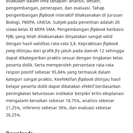
dilakukan dalam lima tahapan: analisis, desain,
pengembangan, penerapan, dan evaluasi. Tahap
pengembangan
flipbook
interaktif dilaksanakan di Jurusan
Biologi, FMIPA, UNESA. Subjek pada penelitian adalah 20
siswa kelas XI MIPA SMA. Pengembangan
flipbook
berbasis
PjBL yang telah dilaksanakan dinyatakan sangat valid
dengan hasil validitas rata-rata 3,8. Kepraktisan
flipbook
yang
ditinjau dari grafik
fry
jatuh pada daerah 12 sehingga
dapat dikategorikan praktis sesuai dengan tingkatan kelas
peserta didik. Serta memperoleh persentase rata-rata
respon positif sebesar 95,84% yang termasuk dalam
kategori sangat praktis. Keefektifan
flipbook
ditinjau hasil
belajar peserta didik dapat dikatakan efektif berdasarkan
peningkatan ketuntasan indikator berpikir kritis eksplanasi
mengalami kenaikan sebesar 18,75%, analisis sebesar
21,25%, inferensi sebesar 30%, dan evaluasi sebesar
26,25%.