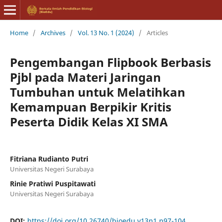
Home
/
Archives
/
Vol. 13 No. 1 (2024)
/
Articles
Pengembangan Flipbook Berbasis
Pjbl pada Materi Jaringan
Tumbuhan untuk Melatihkan
Kemampuan Berpikir Kritis
Peserta Didik Kelas XI SMA
Fitriana Rudianto Putri
Universitas Negeri Surabaya
Rinie Pratiwi Puspitawati
Universitas Negeri Surabaya
DOI:
https://doi.org/10.26740/bioedu.v13n1.p97-104