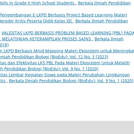
kills in Grade X High School Students
,
Berkala Ilmiah Pendidikan
Pengembangan E-LKPD Berbasis Project Based Learning Materi
rpikir Kritis Peserta Didik Kelas XII
,
Berkala Ilmiah Pendidikan
,
VALIDITAS LKPD BERBASIS PROBLEM BASED LEARNING (PBL) PAD
 MELATIHKAN KETERAMPILAN PROSES SAINS
,
Berkala Ilmiah
2018)
 LKPD Berbasis Mind Mapping Materi Ekosistem untuk Meningka
lmiah Pendidikan Biologi (BioEdu): Vol. 12 No. 3 (2023)
itas dan Efektivitas LKS PBL Pada Materi Ekosistem Untuk Melatih
h Pendidikan Biologi (BioEdu): Vol. 9 No. 1 (2020)
ditas Lembar Kegiatan Siswa pada Materi Perubahan Lingkungan
tis
,
Berkala Ilmiah Pendidikan Biologi (BioEdu): Vol. 9 No. 1 (2020)