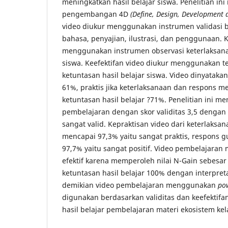
meningkatkan hasil belajar siswa. Penelitian 
pengembangan 4D
(Define, Design, Development 
video diukur menggunakan instrumen validasi b
bahasa, penyajian, ilustrasi, dan penggunaan. 
menggunakan instrumen observasi keterlaksan
siswa. Keefektifan video diukur menggunakan t
ketuntasan hasil belajar siswa. Video dinyatakan 
61%, praktis jika keterlaksanaan dan respons men
ketuntasan hasil belajar ?71%. Penelitian ini m
pembelajaran dengan skor validitas 3,5 dengan 
sangat valid. Kepraktisan video dari keterlaks
mencapai 97,3% yaitu sangat praktis, respons g
97,7% yaitu sangat positif. Video pembelajar
efektif karena memperoleh nilai N-Gain sebesar 
ketuntasan hasil belajar 100% dengan interpreta
demikian video pembelajaran menggunakan
po
digunakan berdasarkan validitas dan keefektif
hasil belajar pembelajaran materi ekosistem kel