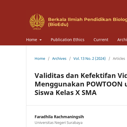
Home
Publication Ethics
Current
Arch
Home
/
Archives
/
Vol. 13 No. 2 (2024)
/
Articles
Validitas dan Kefektifan V
Menggunakan POWTOON unt
Siswa Kelas X SMA
Faradhila Rachmaningsih
Universitas Negeri Surabaya