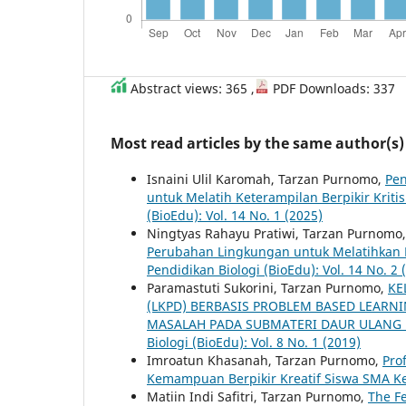
Abstract views: 365 ,
PDF Downloads: 337
Most read articles by the same author(s)
Isnaini Ulil Karomah, Tarzan Purnomo,
Pen
untuk Melatih Keterampilan Berpikir Kriti
(BioEdu): Vol. 14 No. 1 (2025)
Ningtyas Rahayu Pratiwi, Tarzan Purnomo
Perubahan Lingkungan untuk Melatihkan K
Pendidikan Biologi (BioEdu): Vol. 14 No. 2 
Paramastuti Sukorini, Tarzan Purnomo,
KE
(LKPD) BERBASIS PROBLEM BASED LEARN
MASALAH PADA SUBMATERI DAUR ULANG L
Biologi (BioEdu): Vol. 8 No. 1 (2019)
Imroatun Khasanah, Tarzan Purnomo,
Pro
Kemampuan Berpikir Kreatif Siswa SMA K
Matiin Indi Safitri, Tarzan Purnomo,
The Fe