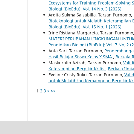
Ecosystems for Training Problem-Solving S
Biologi (BioEdu): Vol. 14 No. 3 (2025)
Ardita Sukma Salsabilla, Tarzan Purnomo,
Bioteknologi untuk Melatih Keterampilan Be
Biologi (BioEdu): Vol. 15 No. 1 (2026)
Irine Ristiana Margareta, Tarzan Purnomo
MATERI PERUBAHAN LINGKUNGAN UNTUK
Pendidikan Biologi (BioEdu): Vol. 7 No. 2 (
Anta Sari, Tarzan Purnomo,
Pengembangan
Hasil Belajar Siswa Kelas X SMA
,
Berkala I
Maskurotin Azizah, Tarzan Purnomo,
Valid
Keterampilan Berpikir Kritis
,
Berkala Ilmia
Eveline Cristy Ruku, Tarzan Purnomo,
Vali
untuk Melatihkan Kemampuan Berpikir Kri
1
2
3
>
>>