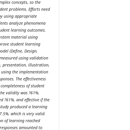
mplex concepts, so the
udent problems. Efforts need
by using appropriate
udents analyze phenomena
tudent learning outcomes.
system material using
mprove student learning
del (Define, Design,
 measured using validation
 presentation, illustration,
d using the implementation
ponses. The effectiveness
 completeness of student
the validity was ?61%,
d ?61%, and effective if the
study produced a learning
87.5%, which is very valid.
on of learning reached
t responses amounted to