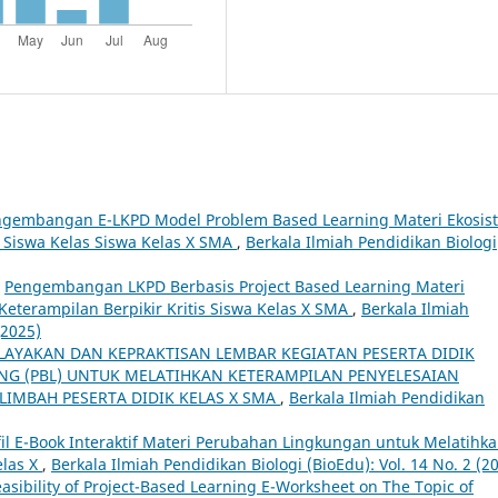
gembangan E-LKPD Model Problem Based Learning Materi Ekosis
s Siswa Kelas Siswa Kelas X SMA
,
Berkala Ilmiah Pendidikan Biologi
,
Pengembangan LKPD Berbasis Project Based Learning Materi
eterampilan Berpikir Kritis Siswa Kelas X SMA
,
Berkala Ilmiah
(2025)
LAYAKAN DAN KEPRAKTISAN LEMBAR KEGIATAN PESERTA DIDIK
ING (PBL) UNTUK MELATIHKAN KETERAMPILAN PENYELESAIAN
IMBAH PESERTA DIDIK KELAS X SMA
,
Berkala Ilmiah Pendidikan
fil E-Book Interaktif Materi Perubahan Lingkungan untuk Melatihk
elas X
,
Berkala Ilmiah Pendidikan Biologi (BioEdu): Vol. 14 No. 2 (2
asibility of Project-Based Learning E-Worksheet on The Topic of