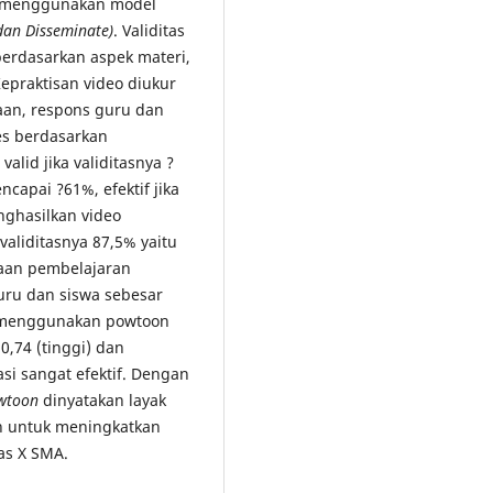
ini menggunakan model
dan Disseminate)
. Validitas
erdasarkan aspek materi,
Kepraktisan video diukur
aan, respons guru dan
es berdasarkan
valid jika validitasnya ?
capai ?61%, efektif jika
enghasilkan video
validitasnya 87,5% yaitu
anaan pembelajaran
uru dan siswa sebesar
an menggunakan powtoon
0,74 (tinggi) dan
si sangat efektif. Dengan
wtoon
dinyatakan layak
an untuk meningkatkan
as X SMA.