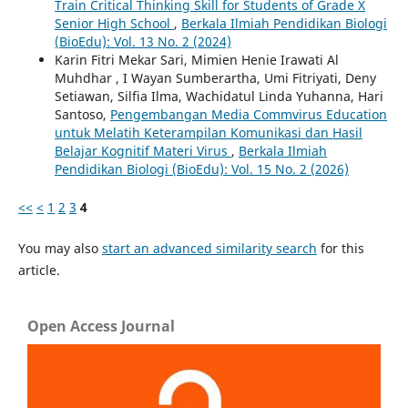
Train Critical Thinking Skill for Students of Grade X
Senior High School
,
Berkala Ilmiah Pendidikan Biologi
(BioEdu): Vol. 13 No. 2 (2024)
Karin Fitri Mekar Sari, Mimien Henie Irawati Al
Muhdhar , I Wayan Sumberartha, Umi Fitriyati, Deny
Setiawan, Silfia Ilma, Wachidatul Linda Yuhanna, Hari
Santoso,
Pengembangan Media Commvirus Education
untuk Melatih Keterampilan Komunikasi dan Hasil
Belajar Kognitif Materi Virus
,
Berkala Ilmiah
Pendidikan Biologi (BioEdu): Vol. 15 No. 2 (2026)
<<
<
1
2
3
4
You may also
start an advanced similarity search
for this
article.
Open Access Journal