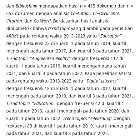
dan
Biblioshiny
mendapatkan hasil n = 415 dokumen dan n =
653 dokumen dengan analisis
Co-Author, Co-Occurance,
Citation,
dan
Co-Word
. Berdasarkan hasil analisis
Bibliometrik bahwa
trend topic
yang diambil pada penelitian
ARIML
pada rentang waktu 2013-2023 yaitu “
Education
”
dengan frekuensi 22 di kuartil 1 pada tahun 2014, kuartil
menengah pada tahun 2017, dan kuartil 3 pada tahun 2021.
Trend topic
“
Augmented Reality
” dengan frekuensi 117 di
kuartil 1 pada tahun 2019, kuartil menengah pada tahun
2021, dan kuartil 3 pada tahun 2022. Pada penelitian
DLIEM
pada rentang waktu 2013-2023 yaitu “
Digital Literacy
”
dengan frekuensi 18 di kuartil 1 pada tahun 2017, kuartil
menengah pada tahun 2019, dan kuartil 3 pada tahun 2021.
Trend topic
s “
Education
” dengan frekuensi 42 di kuartil 1
pada tahun 2016, kuartil menengah pada tahun 2020, dan
kuartil 3 pada tahun 2022.
Trend topics
“
E-learning
” dengan
frekuensi 83 di kuartil 1 pada tahun 2019, kuartil menengah
pada tahun 2021, dan kuartil 3 pada tahun 2022.