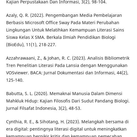
Kajian Perpustakaan Dan Informasi, 3(2), 98-104.
Azaly, Q. R. (2022). Pengembangan Media Pembelajaran
Berbasis Microsoft Office Sway Pada Materi Perubahan
Lingkungan Untuk Melatihkan Kemampuan Literasi Sains
Siswa Kelas X SMA. Berkala Ilmiah Pendidikan Biologi
(BioEdu), 11(1), 218-227.
Azzahrawaani, Z., & Johan, R. C. (2023). Analisis Bibliometrik
Tren Penelitian Literasi Pada Lansia dengan Menggunakan
VOSviewer. BACA: Jurnal Dokumentasi dan Informasi, 44(2),
125-140.
Babutta, S. L. (2020). Memaknai Manusia Dalam Dimensi
Mahkluk Hidup: Kajian Filosofis Dari Sudut Pandang Biologi.
Jurnal Filsafat Indonesia, 3(2), 48-53.
Cynthia, R. E., & Sihotang, H. (2023). Melangkah bersama di
era digital: pentingnya literasi digital untuk meningkatkan
kemampuan berpikir kritis dan kemampuan pemecahan