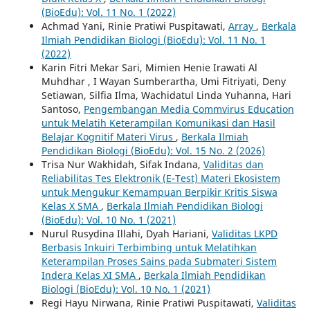
(BioEdu): Vol. 11 No. 1 (2022)
Achmad Yani, Rinie Pratiwi Puspitawati,
Array
,
Berkala
Ilmiah Pendidikan Biologi (BioEdu): Vol. 11 No. 1
(2022)
Karin Fitri Mekar Sari, Mimien Henie Irawati Al
Muhdhar , I Wayan Sumberartha, Umi Fitriyati, Deny
Setiawan, Silfia Ilma, Wachidatul Linda Yuhanna, Hari
Santoso,
Pengembangan Media Commvirus Education
untuk Melatih Keterampilan Komunikasi dan Hasil
Belajar Kognitif Materi Virus
,
Berkala Ilmiah
Pendidikan Biologi (BioEdu): Vol. 15 No. 2 (2026)
Trisa Nur Wakhidah, Sifak Indana,
Validitas dan
Reliabilitas Tes Elektronik (E-Test) Materi Ekosistem
untuk Mengukur Kemampuan Berpikir Kritis Siswa
Kelas X SMA
,
Berkala Ilmiah Pendidikan Biologi
(BioEdu): Vol. 10 No. 1 (2021)
Nurul Rusydina Illahi, Dyah Hariani,
Validitas LKPD
Berbasis Inkuiri Terbimbing untuk Melatihkan
Keterampilan Proses Sains pada Submateri Sistem
Indera Kelas XI SMA
,
Berkala Ilmiah Pendidikan
Biologi (BioEdu): Vol. 10 No. 1 (2021)
Regi Hayu Nirwana, Rinie Pratiwi Puspitawati,
Validitas