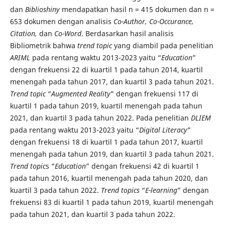
dan
Biblioshiny
mendapatkan hasil n = 415 dokumen dan n =
653 dokumen dengan analisis
Co-Author, Co-Occurance,
Citation,
dan
Co-Word
. Berdasarkan hasil analisis
Bibliometrik bahwa
trend topic
yang diambil pada penelitian
ARIML
pada rentang waktu 2013-2023 yaitu “
Education
”
dengan frekuensi 22 di kuartil 1 pada tahun 2014, kuartil
menengah pada tahun 2017, dan kuartil 3 pada tahun 2021.
Trend topic
“
Augmented Reality
” dengan frekuensi 117 di
kuartil 1 pada tahun 2019, kuartil menengah pada tahun
2021, dan kuartil 3 pada tahun 2022. Pada penelitian
DLIEM
pada rentang waktu 2013-2023 yaitu “
Digital Literacy
”
dengan frekuensi 18 di kuartil 1 pada tahun 2017, kuartil
menengah pada tahun 2019, dan kuartil 3 pada tahun 2021.
Trend topic
s “
Education
” dengan frekuensi 42 di kuartil 1
pada tahun 2016, kuartil menengah pada tahun 2020, dan
kuartil 3 pada tahun 2022.
Trend topics
“
E-learning
” dengan
frekuensi 83 di kuartil 1 pada tahun 2019, kuartil menengah
pada tahun 2021, dan kuartil 3 pada tahun 2022.