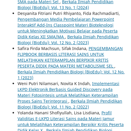
SMA pada Materi Sel
,
Berkala Ilmiah Pendidikan
Biologi (BioEdu): Vol. 13 No. 1 (2024)
Desyanita Fitriani Putri Rhiyanto, Fida Rachmadiarti,
Pengembangan Media Pembelajaran Powerpoint
Interaktif Add-Ins Classpoint Materi Bioteknologi
untuk Meningkatkan Motivasi Belajar pada Peserta
Didik Kelas XII SMA/MA
,
Berkala Ilmiah Pendidikan
Biologi (BioEdu): Vol. 12 No. 2 (2023)
Safira Firda Machsun, Sifak Indana,
PENGEMBANGAN
FLIPBOOK BERBASIS LITERASI SAINS UNTUK
MELATIHKAN KETERAMPILAN BERPIKIR KRITIS
PESERTA DIDIK PADA MATERI METABOLISME SEL
,
Berkala Ilmiah Pendidikan Biologi (BioEdu): Vol. 12 No.
1 (2023)
Weni Putri Nilamsari, Novita K Indah,
Implementasi
LKPD Elektronik Berbasis Guided Discovery pada
Materi Fotosintesis untuk Melatihkan Keterampilan
Proses Sains Terintegrasi
,
Berkala Ilmiah Pendidikan
Biologi (BioEdu): Vol. 11 No. 2 (2022)
Yolanda Hanani Shofiyullah, Lisa Lisdiana,
Profil
Validitas E-LKPD Literasi Sains pada Materi Jamur
untuk Melatihkan Keterampilan Berpikir Kritis Peserta
Didik Kelas X
,
Berkala Ilmiah Pendidikan Biologi