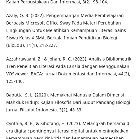
Kajian Perpustakaan Dan Informasi, 3(2), 98-104.
Azaly, Q. R. (2022). Pengembangan Media Pembelajaran
Berbasis Microsoft Office Sway Pada Materi Perubahan
Lingkungan Untuk Melatihkan Kemampuan Literasi Sains
Siswa Kelas X SMA. Berkala Ilmiah Pendidikan Biologi
(BioEdu), 11(1), 218-227.
Azzahrawaani, Z., & Johan, R. C. (2023). Analisis Bibliometrik
Tren Penelitian Literasi Pada Lansia dengan Menggunakan
VOSviewer. BACA: Jurnal Dokumentasi dan Informasi, 44(2),
125-140.
Babutta, S. L. (2020). Memaknai Manusia Dalam Dimensi
Mahkluk Hidup: Kajian Filosofis Dari Sudut Pandang Biologi.
Jurnal Filsafat Indonesia, 3(2), 48-53.
Cynthia, R. E., & Sihotang, H. (2023). Melangkah bersama di
era digital: pentingnya literasi digital untuk meningkatkan
kemampuan berpikir kritis dan kemampuan pemecahan