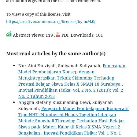
attribution is given and the use is non-commercial.
To view a copy of this license, visit
https://creativecommons.org/licenses/by-nc/4.0/
Abstract views: 119 ,
PDF Downloads: 101
Most read articles by the same author(s)
Nur Aini Fauziyah, Suliyanah Suliyanah,
Penerapan
Model Pembelajaran Konsep dengan
Mengintegrasikan Teknik Skimming Terhadap
‎Prestasi Belajar Siswa Kelas X SMAN 18 Surabaya‎
,
Inovasi Pendidikan Fisika: Vol. 2 No. 2 (2013): Vol. 2
No. 2 Tahun 2013
Anggita Stefany Kusumaning Dewi, Suliyanah
Suliyanah,
Pengaruh Model Pembelajaran Kooperatif
Tipe NHT (Numbered Heads Together) dengan
Metode ‎Snowball Throwing Terhadap Hasil Belajar
Siswa pada Materi Kalor di Kelas X SMA Negeri 2
‎Bangkalan
,
Inovasi Pendidikan Fisika: Vol. 1 No. 1