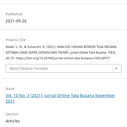
Published
2021-09-26
How to Cite
Aidah, L. N., & Suhartini, R. (2021). ANALISIS HIASAN BORDIR TIGA NEGARA
DITINJAU DARI ASPEK DESAIN DAN TEKNIK.
Jurnal Online Tata Busana
,
10
(3),
26–37. https://doi.org/10.26740/jurnal-online-tata-busana.v10i3.42977
More Citation Formats
Issue
Vol. 10 No. 3 (2021): Jurnal Online Tata Busana November
2021
Section
Articles