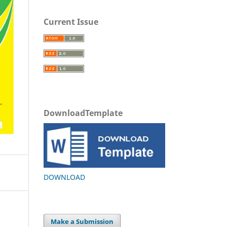
Current Issue
DownloadTemplate
DOWNLOAD
Make a Submission