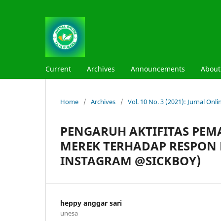
Current
Archives
Announcements
Abou
Home
/
Archives
/
Vol. 10 No. 3 (2021): Jurnal On
PENGARUH AKTIFITAS PEM
MEREK TERHADAP RESPON
INSTAGRAM @SICKBOY)
heppy anggar sari
unesa