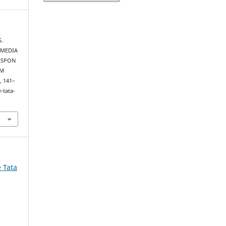
S.
 MEDIA
ESPON
AM
), 141–
-tata-
e Tata