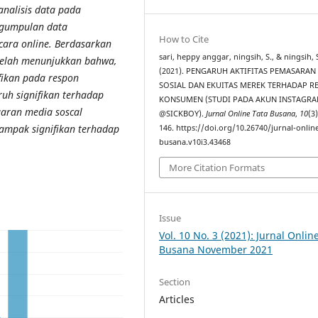
analisis data pada
engumpulan data
How to Cite
cara online. Berdasarkan
sari, heppy anggar, ningsih, S., & ningsih, 
i telah menunjukkan bahwa,
(2021). PENGARUH AKTIFITAS PEMASARAN
fikan pada respon
SOSIAL DAN EKUITAS MEREK TERHADAP R
uh signifikan terhadap
KONSUMEN (STUDI PADA AKUN INSTAGR
aaran media soscal
@SICKBOY).
Jurnal Online Tata Busana
,
10
(3
ampak signifikan terhadap
146. https://doi.org/10.26740/jurnal-online
busana.v10i3.43468
More Citation Formats
Issue
Vol. 10 No. 3 (2021): Jurnal Onlin
Busana November 2021
Section
Articles