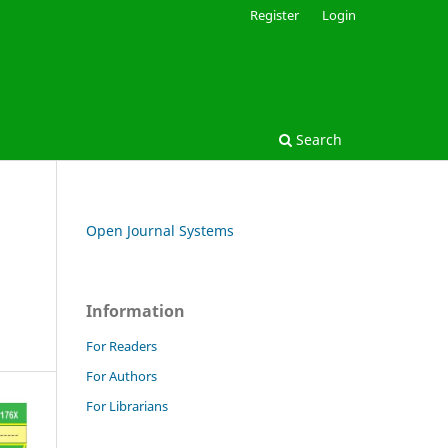
Register
Login
Search
Open Journal Systems
Information
For Readers
For Authors
For Librarians