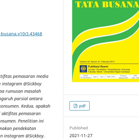
a-busana.v10i3.43468
ktifitas pemasaran media
n instagram @Sickboy
apa rumusan masalah
ngaruh parsial antara
 konsumen. Kedua, apakah
pdf
 aktifitas pemasaran
nsumen. Penelitian ini
Published
unakan pendekatan
2021-11-27
un instagram @Sickboy.