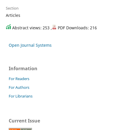
Section
Articles
Abstract views: 253 ,
PDF Downloads: 216
Open Journal Systems
Information
For Readers
For Authors
For Librarians
Current Issue