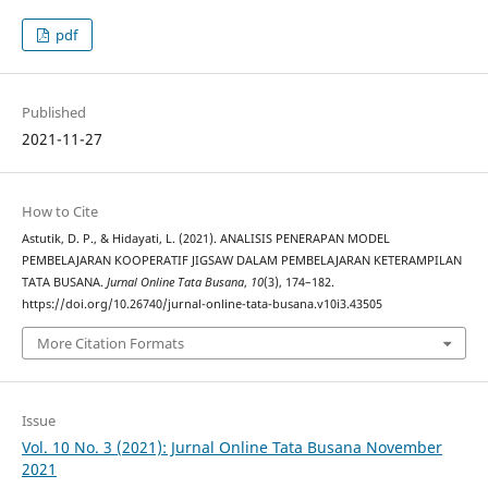
pdf
Published
2021-11-27
How to Cite
Astutik, D. P., & Hidayati, L. (2021). ANALISIS PENERAPAN MODEL
PEMBELAJARAN KOOPERATIF JIGSAW DALAM PEMBELAJARAN KETERAMPILAN
TATA BUSANA.
Jurnal Online Tata Busana
,
10
(3), 174–182.
https://doi.org/10.26740/jurnal-online-tata-busana.v10i3.43505
More Citation Formats
Issue
Vol. 10 No. 3 (2021): Jurnal Online Tata Busana November
2021