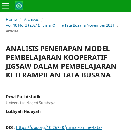
Home
/
Archives
/
Vol. 10 No. 3 (2021): Jurnal Online Tata Busana November 2021
/
Articles
ANALISIS PENERAPAN MODEL
PEMBELAJARAN KOOPERATIF
JIGSAW DALAM PEMBELAJARAN
KETERAMPILAN TATA BUSANA
Dewi Puji Astutik
Universitas Negeri Surabaya
Lutfiyah Hidayati
DOI:
https://doi.org/10.26740/jurnal-online-tata-