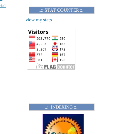
ial
..:: STAT COUNTER ::..
view my stats
..:: INDEXING ::..