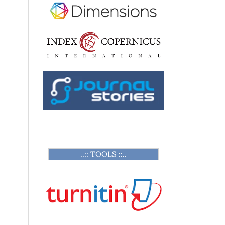
..:: TOOLS ::..