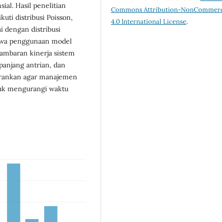
ial. Hasil penelitian
Commons Attribution-NonCommerc
ti distribusi Poisson,
4.0 International License
.
i dengan distribusi
ahwa penggunaan model
ambaran kinerja sistem
panjang antrian, dan
isarankan agar manajemen
tuk mengurangi waktu