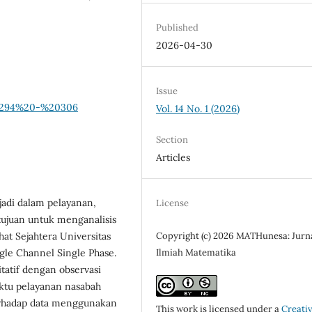
Published
2026-04-30
Issue
1.p294%20-%20306
Vol. 14 No. 1 (2026)
Section
Articles
adi dalam pelayanan,
License
rtujuan untuk menganalisis
at Sejahtera Universitas
Copyright (c) 2026 MATHunesa: Jurn
le Channel Single Phase.
Ilmiah Matematika
atif dengan observasi
ktu pelayanan nasabah
 terhadap data menggunakan
This work is licensed under a
Creati