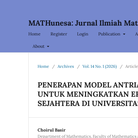
MATHunesa: Jurnal Ilmiah Ma
Home
Register
Login
Publication
A
About
Home
/
Archives
/
Vol. 14 No. 1 (2026)
/
Articl
PENERAPAN MODEL ANTRI
UNTUK MENINGKATKAN EFI
SEJAHTERA DI UNIVERSIT
Choirul Basir
Department of Mathematics, Faculty of Mathematics 