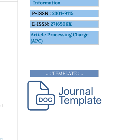
Information
P-ISSN
:
2301-9115
E-ISSN:
2716506X
Article Processing Charge
(APC)
..:: TEMPLATE ::..
al
ve