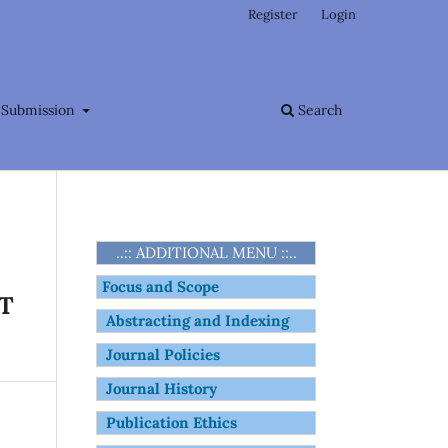
Register
Login
Submission
Search
..:: ADDITIONAL MENU ::..
Focus and Scope
T
Abstracting and Indexing
Journal Policies
Journal History
Publication Ethics