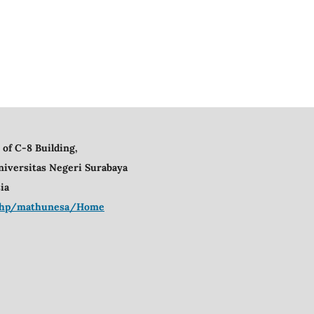
 of C-8 Building,
niversitas Negeri Surabaya
ia
x.php/mathunesa/Home