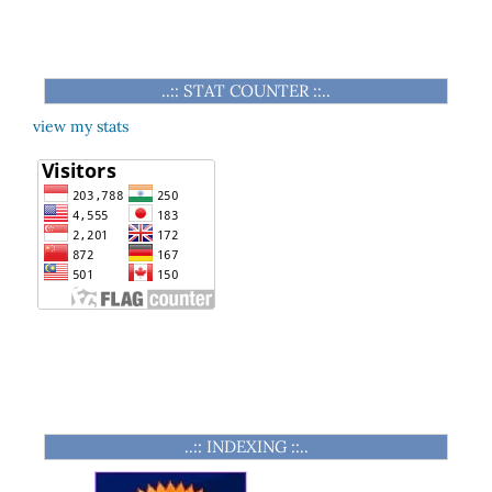
..:: STAT COUNTER ::..
view my stats
..:: INDEXING ::..