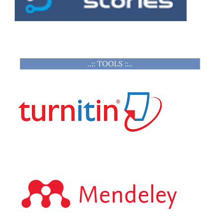
..:: TOOLS ::..