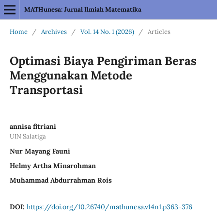
MATHunesa: Jurnal Ilmiah Matematika
Home
/
Archives
/
Vol. 14 No. 1 (2026)
/
Articles
Optimasi Biaya Pengiriman Beras
Menggunakan Metode
Transportasi
annisa fitriani
UIN Salatiga
Nur Mayang Fauni
Helmy Artha Minarohman
Muhammad Abdurrahman Rois
DOI:
https://doi.org/10.26740/mathunesa.v14n1.p363-376