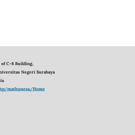
 of C-8 Building,
niversitas Negeri Surabaya
ia
x.php/mathunesa/Home