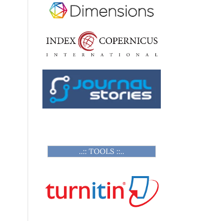
..:: TOOLS ::..