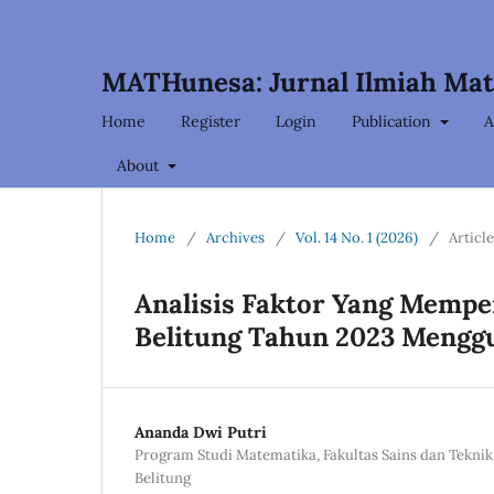
MATHunesa: Jurnal Ilmiah Ma
Home
Register
Login
Publication
A
About
Home
/
Archives
/
Vol. 14 No. 1 (2026)
/
Articl
Analisis Faktor Yang Mempe
Belitung Tahun 2023 Mengg
Ananda Dwi Putri
Program Studi Matematika, Fakultas Sains dan Teknik
Belitung