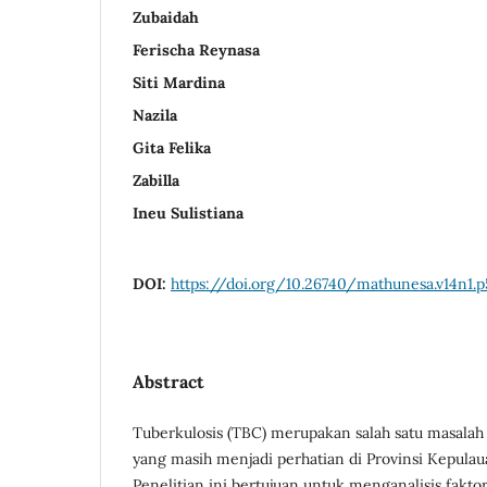
Zubaidah
Ferischa Reynasa
Siti Mardina
Nazila
Gita Felika
Zabilla
Ineu Sulistiana
DOI:
https://doi.org/10.26740/mathunesa.v14n1.
Abstract
Tuberkulosis (TBC) merupakan salah satu masalah
yang masih menjadi perhatian di Provinsi Kepulau
Penelitian ini bertujuan untuk menganalisis fakto