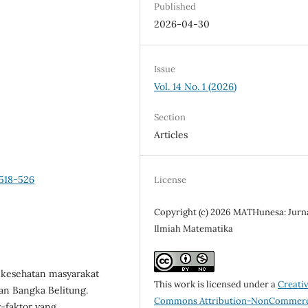
Published
2026-04-30
Issue
Vol. 14 No. 1 (2026)
Section
Articles
p518-526
License
Copyright (c) 2026 MATHunesa: Jurn
Ilmiah Matematika
 kesehatan masyarakat
This work is licensed under a
Creati
an Bangka Belitung.
Commons Attribution-NonCommerc
r-faktor yang