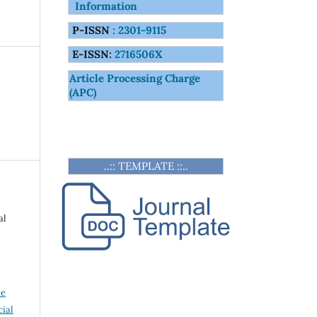
Information
P-ISSN
:
2301-9115
E-ISSN:
2716506X
Article Processing Charge
(APC)
..:: TEMPLATE ::..
al
ve
ial