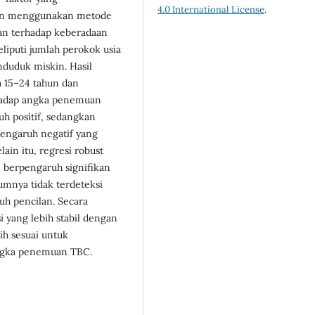
4.0 International License
.
an menggunakan metode
tan terhadap keberadaan
liputi jumlah perokok usia
duduk miskin. Hasil
a 15–24 tahun dan
hadap angka penemuan
h positif, sedangkan
pengaruh negatif yang
ain itu, regresi robust
berpengaruh signifikan
mnya tidak terdeteksi
uh pencilan. Secara
i yang lebih stabil dengan
bih sesuai untuk
angka penemuan TBC.