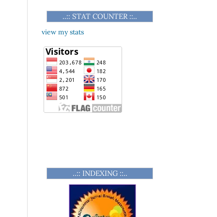
..:: STAT COUNTER ::..
view my stats
..:: INDEXING ::..