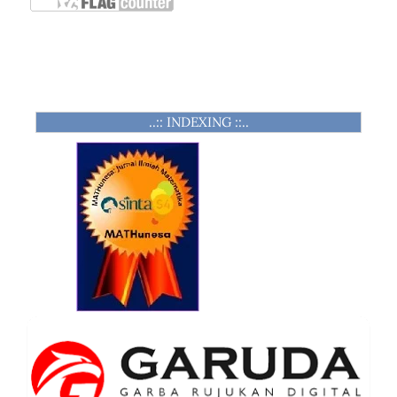
..:: INDEXING ::..