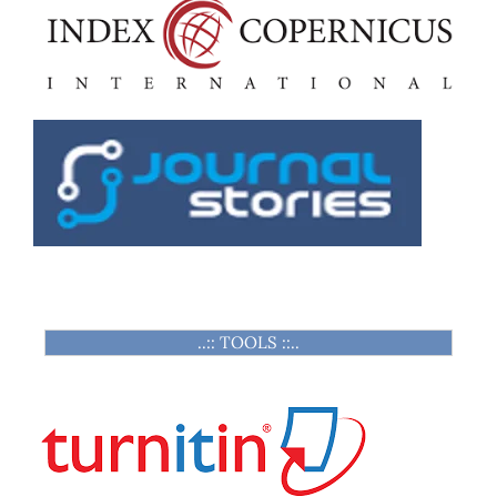
..:: TOOLS ::..