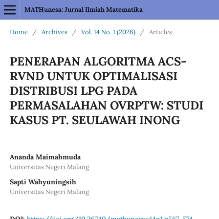
MATHunesa: Jurnal Ilmiah Matematika
Home
/
Archives
/
Vol. 14 No. 1 (2026)
/
Articles
PENERAPAN ALGORITMA ACS-
RVND UNTUK OPTIMALISASI
DISTRIBUSI LPG PADA
PERMASALAHAN OVRPTW: STUDI
KASUS PT. SEULAWAH INONG
Ananda Maimahmuda
Universitas Negeri Malang
Sapti Wahyuningsih
Universitas Negeri Malang
DOI:
https://doi.org/10.26740/mathunesa.v14n1.p567-574