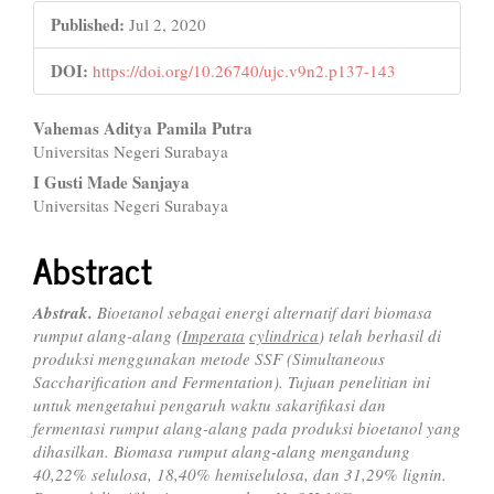
Published:
Jul 2, 2020
DOI:
https://doi.org/10.26740/ujc.v9n2.p137-143
Main
Vahemas Aditya Pamila Putra
Universitas Negeri Surabaya
Article
I Gusti Made Sanjaya
Content
Universitas Negeri Surabaya
Abstract
Abstrak.
Bioetanol sebagai energi alternatif dari biomasa
rumput alang-alang (
Imperata
cylindrica
) telah berhasil di
produksi menggunakan metode SSF (Simultaneous
Saccharification and Fermentation). Tujuan penelitian ini
untuk mengetahui pengaruh waktu sakarifikasi dan
fermentasi rumput alang-alang pada produksi bioetanol yang
dihasilkan. Biomasa rumput alang-alang mengandung
40,22% selulosa, 18,40% hemiselulosa, dan 31,29% lignin.