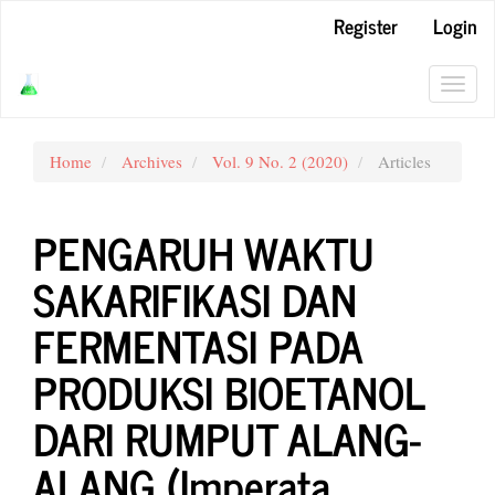
Main
Register
Login
Navigation
Main
Content
Toggl
Sidebar
navig
Home
Archives
Vol. 9 No. 2 (2020)
Articles
PENGARUH WAKTU
SAKARIFIKASI DAN
FERMENTASI PADA
PRODUKSI BIOETANOL
DARI RUMPUT ALANG-
ALANG (Imperata