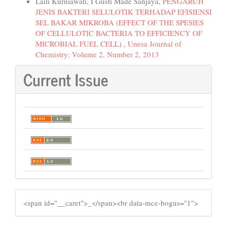
Laili Kurniawati, I Gusti Made Sanjaya,
PENGARUH
JENIS BAKTERI SELULOTIK TERHADAP EFISIENSI
SEL BAKAR MIKROBA (EFFECT OF THE SPESIES
OF CELLULOTIC BACTERIA TO EFFICIENCY OF
MICROBIAL FUEL CELL)
,
Unesa Journal of
Chemistry: Volume 2, Number 2, 2013
Current Issue
SIDEMENU
​<span id="__caret">_</span><br data-mce-bogus="1">