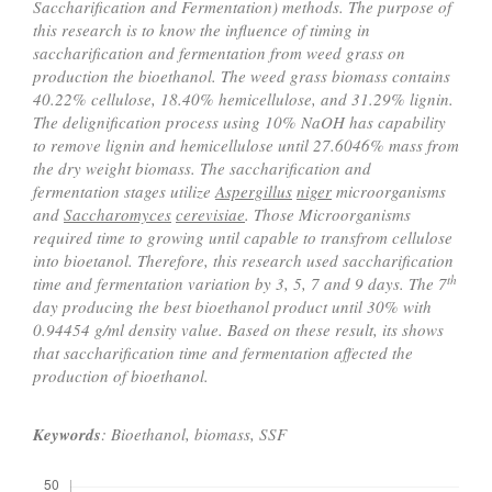
Saccharification and Fermentation) method
s
. The purpose of
this research is to know the influence of timing in
saccharification and fermentation from weed grass on
production
the
bioethanol. The weed grass biomass contains
40.22% cellulose, 18.40% hemicellulose, and 31.29% lignin.
The delignification
process using
10% NaOH
has capability
to remove lignin and hemicellulose until 27.6046% mass from
the dry weight biomass. The saccharification and
fermentation stage
s
utilize
Aspergillus
niger
microorganisms
and
Saccharomyces
cerevisiae
.
Those
Microorganisms
require
d
time to
growing
until cap
a
ble to transfrom cellulose
into bioetanol. Therefore, this research use
d
saccharification
th
time and fermentation
variation
by 3, 5, 7 and 9 days.
The
7
day
producing the best bioethanol product until 30% with
0.94454 g
/ml
density value. Based on these result, it
s
show
s
that saccharification
time
and fermentation affected the
production of bioethanol.
Keywords
: Bioethanol, biomass, SSF
Downloads