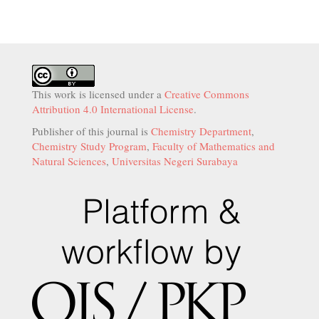
This work is licensed under a
Creative Commons
Attribution 4.0 International License
.
Publisher of this journal is
Chemistry Department
,
Chemistry Study Program
,
Faculty of Mathematics and
Natural Sciences
,
Universitas Negeri Surabaya