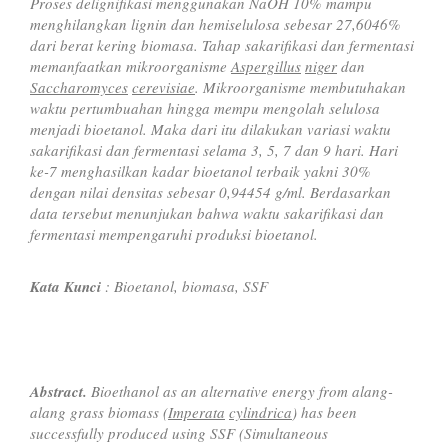
Proses delignifikasi menggunakan NaOH 10% mampu
menghilangkan lignin dan hemiselulosa sebesar 27,6046%
dari berat kering biomasa. Tahap sakarifikasi dan fermentasi
memanfaatkan mikroorganisme
Aspergillus
niger
dan
Saccharomyces
cerevisiae
. Mikroorganisme membutuhakan
waktu pertumbuahan hingga mempu mengolah selulosa
menjadi bioetanol. Maka dari itu dilakukan variasi waktu
sakarifikasi dan fermentasi selama 3, 5, 7 dan 9 hari. Hari
ke-7 menghasilkan kadar bioetanol terbaik yakni 30%
dengan nilai densitas sebesar 0,94454 g/ml. Berdasarkan
data tersebut menunjukan bahwa waktu sakarifikasi dan
fermentasi mempengaruhi produksi bioetanol.
Kata Kunci
: Bioetanol, biomasa, SSF
Abstract.
Bioethanol as an alternative energy from alang-
alang grass biomass (
Imperata
cylindrica
) has been
successfully produced using SSF (Simultaneous