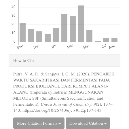
Article
How to Cite
Details
Putra, V. A. P., & Sanjaya, I. G. M. (2020). PENGARUH
WAKTU SAKARIFIKASI DAN FERMENTASI PADA
PRODUKSI BIOETANOL DARI RUMPUT ALANG-
ALANG (Imperata cylindrica) MENGGUNAKAN
METODE SSF (Simultaneous Saccharification and
Fermentation).
Unesa Journal of Chemistry
,
9
(2), 137–
143. https://doi.org/10.26740/ujc.v9n2.p137-143
More Citation Formats
Download Citation