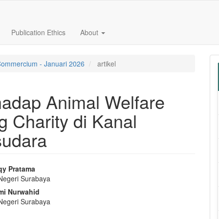
Publication Ethics
About
 Commercium - Januari 2026
artikel
rhadap Animal Welfare
 Charity di Kanal
sudara
qy Pratama
 Negeri Surabaya
e
mi Nurwahid
nt
 Negeri Surabaya