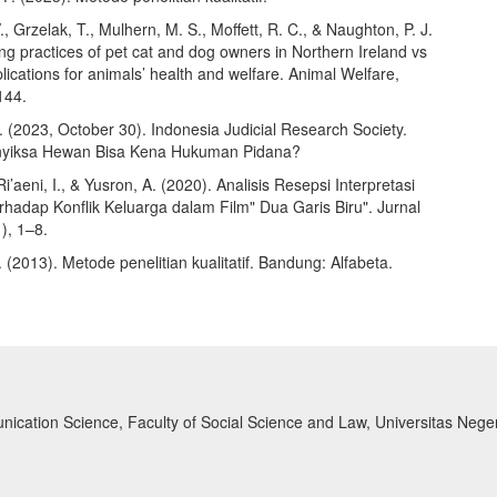
, Grzelak, T., Mulhern, M. S., Moffett, R. C., & Naughton, P. J.
ng practices of pet cat and dog owners in Northern Ireland vs
plications for animals’ health and welfare. Animal Welfare,
144.
. (2023, October 30). Indonesia Judicial Research Society.
yiksa Hewan Bisa Kena Hukuman Pidana?
Ri’aeni, I., & Yusron, A. (2020). Analisis Resepsi Interpretasi
rhadap Konflik Keluarga dalam Film" Dua Garis Biru". Jurnal
), 1–8.
 (2013). Metode penelitian kualitatif. Bandung: Alfabeta.
nication Science, Faculty of Social Science and Law, Universitas Neg