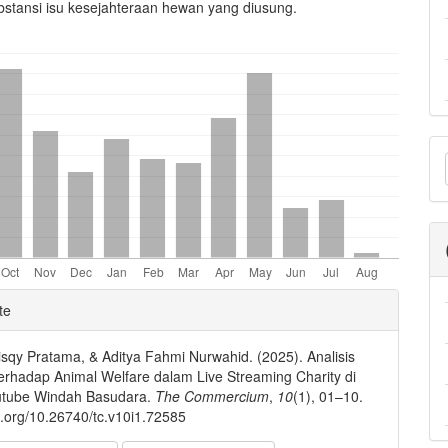
bstansi isu kesejahteraan hewan yang diusung.
M
a
S
e
te
ls
sqy Pratama, & Aditya Fahmi Nurwahid. (2025). Analisis
erhadap Animal Welfare dalam Live Streaming Charity di
utube Windah Basudara.
The Commercium
,
10
(1), 01–10.
oi.org/10.26740/tc.v10i1.72585