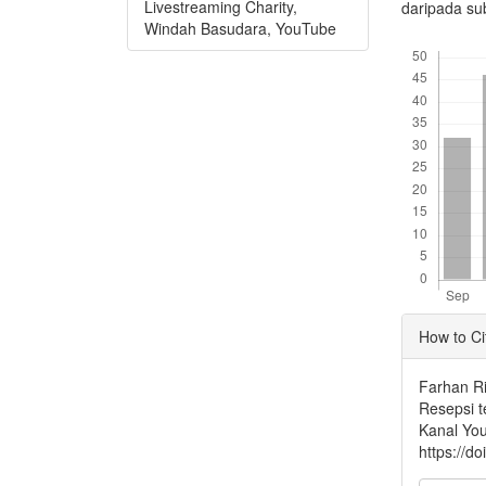
Livestreaming Charity,
daripada su
Windah Basudara, YouTube
Downloads
Articl
How to Ci
Detai
Farhan Ri
Resepsi t
Kanal Yo
https://d