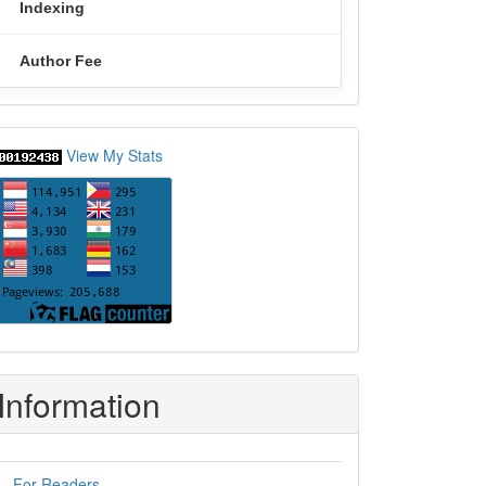
Indexing
Author Fee
statcounter
View My Stats
Information
For Readers