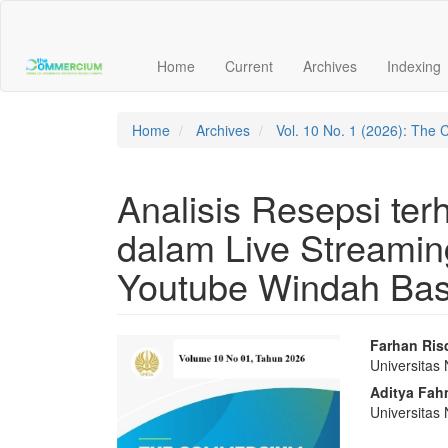
Main
Navigation
Main
Home
Current
Archives
Indexing
Content
Sidebar
Home
Archives
Vol. 10 No. 1 (2026): The
Analisis Resepsi te
dalam Live Streaming
Youtube Windah Ba
Article
Main
Farhan Ris
Universitas
Sidebar
Articl
Aditya Fah
Conte
Universitas