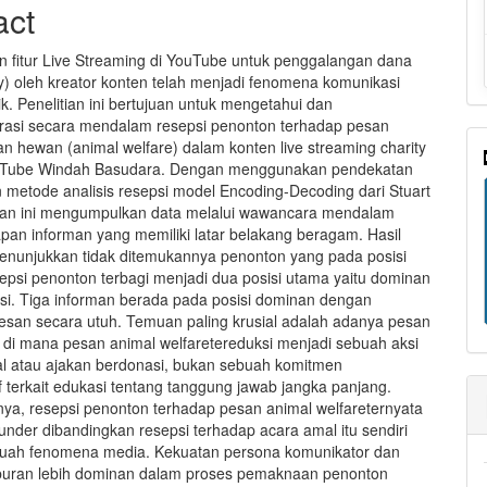
act
 fitur Live Streaming di YouTube untuk penggalangan dana
ty) oleh kreator konten telah menjadi fenomena komunikasi
k. Penelitian ini bertujuan untuk mengetahui dan
asi secara mendalam resepsi penonton terhadap pesan
an hewan (animal welfare) dalam konten live streaming charity
ouTube Windah Basudara. Dengan menggunakan pendekatan
an metode analisis resepsi model Encoding-Decoding dari Stuart
itian ini mengumpulkan data melalui wawancara mendalam
pan informan yang memiliki latar belakang beragam. Hasil
menunjukkan tidak ditemukannya penonton yang pada posisi
sepsi penonton terbagi menjadi dua posisi utama yaitu dominan
si. Tiga informan berada pada posisi dominan dengan
san secara utuh. Temuan paling krusial adalah adanya pesan
, di mana pesan animal welfaretereduksi menjadi sebuah aksi
al atau ajakan berdonasi, bukan sebuah komitmen
f terkait edukasi tentang tanggung jawab jangka panjang.
ya, resepsi penonton terhadap pesan animal welfareternyata
under dibandingkan resepsi terhadap acara amal itu sendiri
buah fenomena media. Kekuatan persona komunikator dan
buran lebih dominan dalam proses pemaknaan penonton