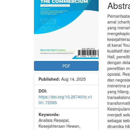
Abstr
Pemanfaatan
amal (chari
yang menari
mengeksplor
kesejahtera
di kanal Y
kualitatif d
Hall, penel
dengan dela
PDF
penelitian 
oposisi. Re
Published:
Aug 14, 2025
dan negosia
menerima pe
DOI:
yang hilang
https://doi.org/10.26740/tc.v1
transaksion
0i1.72585
transformati
Kesimpulann
Keywords:
menjadi sek
Analisis Resepsi,
sebagai se
Kesejahteraan Hewan,
dinamika hi