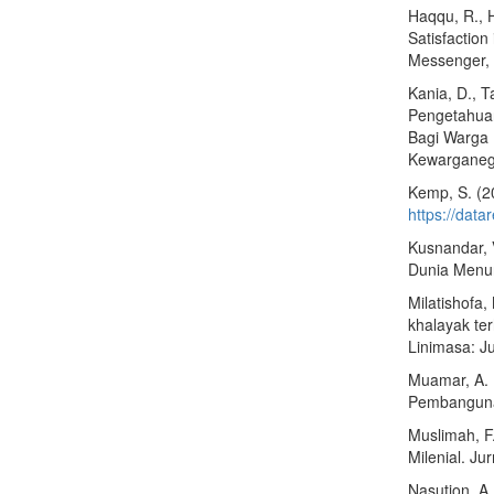
Haqqu, R., H
Satisfactio
Messenger, 
Kania, D., T
Pengetahua
Bagi Warga 
Kewarganega
Kemp, S. (20
https://data
Kusnandar, 
Dunia Menur
Milatishofa,
khalayak te
Linimasa: J
Muamar, A. 
Pembangunan
Muslimah, F
Milenial. Ju
Nasution, A.