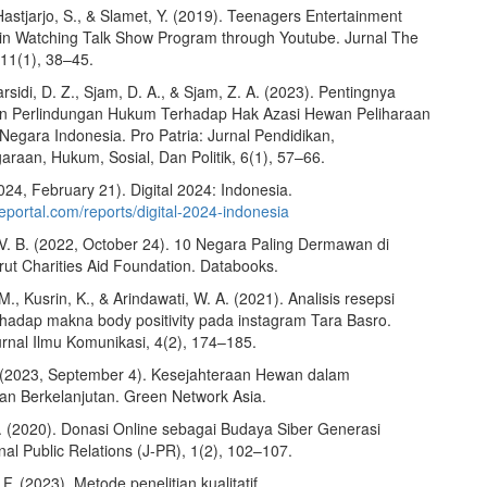
astjarjo, S., & Slamet, Y. (2019). Teenagers Entertainment
n in Watching Talk Show Program through Youtube. Jurnal The
11(1), 38–45.
arsidi, D. Z., Sjam, D. A., & Sjam, Z. A. (2023). Pentingnya
n Perlindungan Hukum Terhadap Hak Azasi Hewan Peliharaan
Negara Indonesia. Pro Patria: Jurnal Pendidikan,
raan, Hukum, Sosial, Dan Politik, 6(1), 57–66.
24, February 21). Digital 2024: Indonesia.
reportal.com/reports/digital-2024-indonesia
V. B. (2022, October 24). 10 Negara Paling Dermawan di
ut Charities Aid Foundation. Databooks.
 M., Kusrin, K., & Arindawati, W. A. (2021). Analisis resepsi
rhadap makna body positivity pada instagram Tara Basro.
urnal Ilmu Komunikasi, 4(2), 174–185.
(2023, September 4). Kesejahteraan Hewan dalam
 Berkelanjutan. Green Network Asia.
. (2020). Donasi Online sebagai Budaya Siber Generasi
rnal Public Relations (J-PR), 1(2), 102–107.
 F. (2023). Metode penelitian kualitatif.