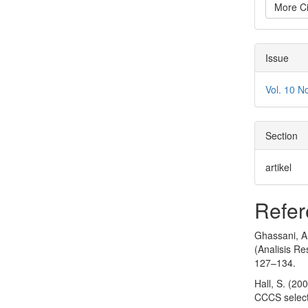
More Ci
Issue
Vol. 10 N
Section
artikel
Refer
Ghassani, A
(Analisis R
127–134.
Hall, S. (20
CCCS select