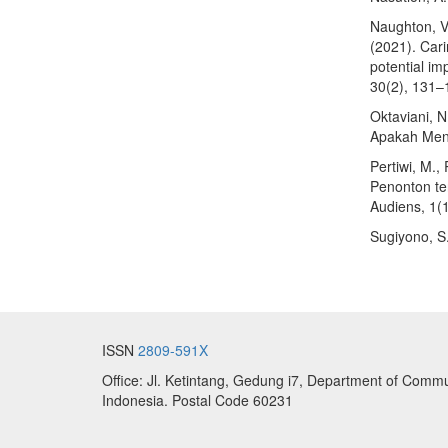
Naughton, V.
(2021). Cari
potential im
30(2), 131–
Oktaviani, N
Apakah Men
Pertiwi, M., 
Penonton te
Audiens, 1(1
Sugiyono, S.
ISSN
2809-591X
Office: Jl. Ketintang, Gedung i7, Department of Commu
Indonesia. Postal Code 60231