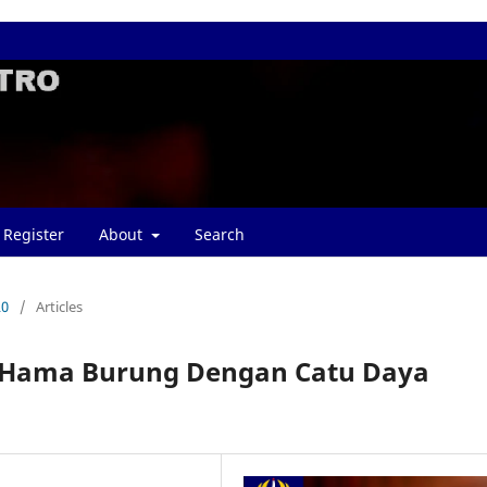
Register
About
Search
20
/
Articles
r Hama Burung Dengan Catu Daya