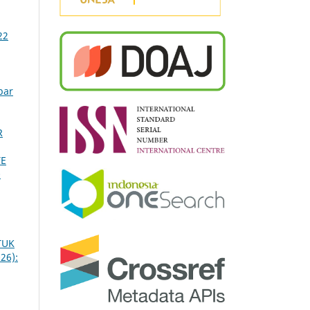
22
bar
R
TE
0
TUK
26):