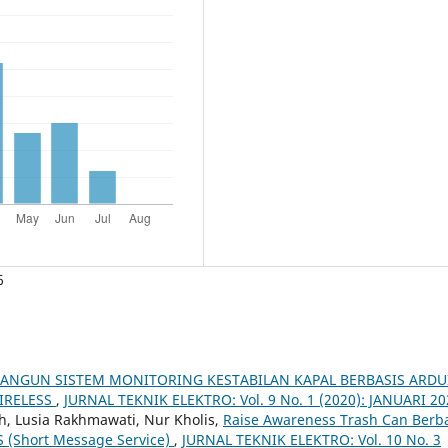
6
ANGUN SISTEM MONITORING KESTABILAN KAPAL BERBASIS ARD
IRELESS
,
JURNAL TEKNIK ELEKTRO: Vol. 9 No. 1 (2020): JANUARI 20
ah, Lusia Rakhmawati, Nur Kholis,
Raise Awareness Trash Can Berb
S (Short Message Service)
,
JURNAL TEKNIK ELEKTRO: Vol. 10 No. 3