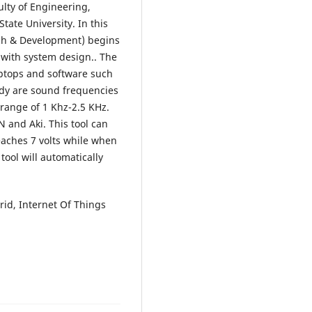
ulty of Engineering,
tate University. In this
ch & Development) begins
 with system design.. The
aptops and software such
tudy are sound frequencies
 range of 1 Khz-2.5 KHz.
 and Aki. This tool can
eaches 7 volts while when
tool will automatically
id, Internet Of Things