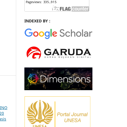
INDEXED BY :
UINO
20
asis