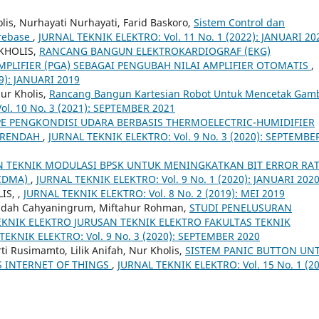
is, Nurhayati Nurhayati, Farid Baskoro,
Sistem Control dan
rebase
,
JURNAL TEKNIK ELEKTRO: Vol. 11 No. 1 (2022): JANUARI 20
KHOLIS,
RANCANG BANGUN ELEKTROKARDIOGRAF (EKG)
IFIER (PGA) SEBAGAI PENGUBAH NILAI AMPLIFIER OTOMATIS
,
9): JANUARI 2019
Nur Kholis,
Rancang Bangun Kartesian Robot Untuk Mencetak Gam
l. 10 No. 3 (2021): SEPTEMBER 2021
E PENGKONDISI UDARA BERBASIS THERMOELECTRIC-HUMIDIFIER
N RENDAH
,
JURNAL TEKNIK ELEKTRO: Vol. 9 No. 3 (2020): SEPTEMBE
 TEKNIK MODULASI BPSK UNTUK MENINGKATKAN BIT ERROR RA
(CDMA)
,
JURNAL TEKNIK ELEKTRO: Vol. 9 No. 1 (2020): JANUARI 202
LIS,
,
JURNAL TEKNIK ELEKTRO: Vol. 8 No. 2 (2019): MEI 2019
Endah Cahyaningrum, Miftahur Rohman,
STUDI PENELUSURAN
KNIK ELEKTRO JURUSAN TEKNIK ELEKTRO FAKULTAS TEKNIK
TEKNIK ELEKTRO: Vol. 9 No. 3 (2020): SEPTEMBER 2020
Rusimamto, Lilik Anifah, Nur Kholis,
SISTEM PANIC BUTTON UN
S INTERNET OF THINGS
,
JURNAL TEKNIK ELEKTRO: Vol. 15 No. 1 (20