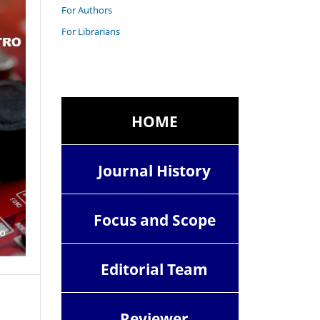
For Authors
For Librarians
HOME
Journal History
Focus and Scope
Editorial Team
Reviewer