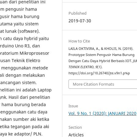
an dari penelitian ini
tem pengusir hama
Published
ngusir hama burung
2019-07-30
 utama yaitu sistem
t lunak (software).
 catu daya hybrid yaitu
How to Cite
Arduino Uno R3, dan
LAILA OKTIVIRA, A., & KHOLIS, N. (2019).
boratorium Mikroprosesor
Prototype Sistem Pengusir Hama Burung
usan Teknik Elektro
Dengan Catu Daya Hybrid Berbasis IOT.
JU
ini menggunakan metode
TEKNIK ELEKTRO
,
9
(1).
https://doi.org/10.26740/jte.v9n1.p%p
wali dengan melakukan
rancangan sistem.
More Citation Formats
litian ini adalah Laptop
nk. Hasil dari penelitian
ir hama burung berada
Issue
 menggunakan catu daya
Vol. 9 No. 1 (2020): JANUARI 2020
unakan sumber aki ketika
etika tegangan pada aki
Section
 daya ke adaptor/ PLN.
Articles