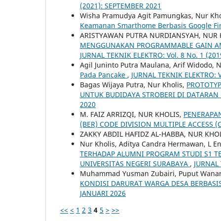
(2021): SEPTEMBER 2021
Wisha Pramudya Agit Pamungkas, Nur Khol
Keamanan Smarthome Berbasis Google Fi
ARISTYAWAN PUTRA NURDIANSYAH, NUR 
MENGGUNAKAN PROGRAMMABLE GAIN AMPL
JURNAL TEKNIK ELEKTRO: Vol. 8 No. 1 (201
Agil Juninto Putra Maulana, Arif Widodo, 
Pada Pancake
,
JURNAL TEKNIK ELEKTRO: Vo
Bagas Wijaya Putra, Nur Kholis,
PROTOTYP
UNTUK BUDIDAYA STROBERI DI DATARA
2020
M. FAIZ ARRIZQI, NUR KHOLIS,
PENERAPAN
(BER) CODE DIVISION MULTIPLE ACCESS 
ZAKKY ABDIL HAFIDZ AL-HABBA, NUR KHO
Nur Kholis, Aditya Candra Hermawan, L 
TERHADAP ALUMNI PROGRAM STUDI S1 TE
UNIVERSITAS NEGERI SURABAYA
,
JURNAL 
Muhammad Yusman Zubairi, Puput Wanarti 
KONDISI DARURAT WARGA DESA BERBASI
JANUARI 2026
<<
<
1
2
3
4
5
>
>>