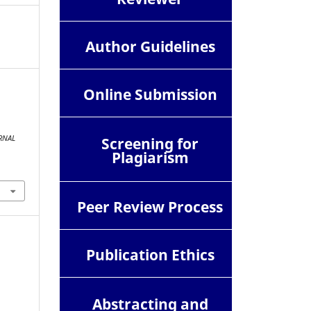
Author Guidelines
Online Submission
RNAL
Screening for
Plagiarism
Peer Review Process
Publication Ethics
Abstracting and