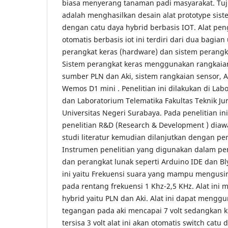
biasa menyerang tanaman padi masyarakat. Tuju
adalah menghasilkan desain alat prototype sis
dengan catu daya hybrid berbasis IOT. Alat pe
otomatis berbasis iot ini terdiri dari dua bagian
perangkat keras (hardware) dan sistem perangka
Sistem perangkat keras menggunakan rangkaian
sumber PLN dan Aki, sistem rangkaian sensor, 
Wemos D1 mini . Penelitian ini dilakukan di La
dan Laboratorium Telematika Fakultas Teknik Jur
Universitas Negeri Surabaya. Pada penelitian 
penelitian R&D (Research & Development ) dia
studi literatur kemudian dilanjutkan dengan pe
Instrumen penelitian yang digunakan dalam pene
dan perangkat lunak seperti Arduino IDE dan Bly
ini yaitu Frekuensi suara yang mampu mengus
pada rentang frekuensi 1 Khz-2,5 KHz. Alat ini
hybrid yaitu PLN dan Aki. Alat ini dapat mengg
tegangan pada aki mencapai 7 volt sedangkan k
tersisa 3 volt alat ini akan otomatis switch catu