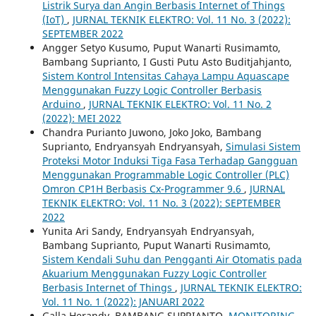
Listrik Surya dan Angin Berbasis Internet of Things
(IoT)
,
JURNAL TEKNIK ELEKTRO: Vol. 11 No. 3 (2022):
SEPTEMBER 2022
Angger Setyo Kusumo, Puput Wanarti Rusimamto,
Bambang Suprianto, I Gusti Putu Asto Buditjahjanto,
Sistem Kontrol Intensitas Cahaya Lampu Aquascape
Menggunakan Fuzzy Logic Controller Berbasis
Arduino
,
JURNAL TEKNIK ELEKTRO: Vol. 11 No. 2
(2022): MEI 2022
Chandra Purianto Juwono, Joko Joko, Bambang
Suprianto, Endryansyah Endryansyah,
Simulasi Sistem
Proteksi Motor Induksi Tiga Fasa Terhadap Gangguan
Menggunakan Programmable Logic Controller (PLC)
Omron CP1H Berbasis Cx-Programmer 9.6
,
JURNAL
TEKNIK ELEKTRO: Vol. 11 No. 3 (2022): SEPTEMBER
2022
Yunita Ari Sandy, Endryansyah Endryansyah,
Bambang Suprianto, Puput Wanarti Rusimamto,
Sistem Kendali Suhu dan Pengganti Air Otomatis pada
Akuarium Menggunakan Fuzzy Logic Controller
Berbasis Internet of Things
,
JURNAL TEKNIK ELEKTRO:
Vol. 11 No. 1 (2022): JANUARI 2022
Galla Herandy, BAMBANG SUPRIANTO,
MONITORING