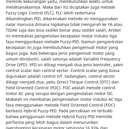
memiliki kekurangan yaitu, membutuhkan waktu untuk
melaksanakannya. Maka dari itu diciptakan juga metode
Fuzzy Logic Control (FLC). FLC lebih sederhana
dibandingkan PID, dikarenakan metode ini menggunakan
nalar manusia dimana logikanya tidak mengarah ke YA atau
TIDAK saja dan bisa sedikit benar atau sedikit salah. Artikel
ini membahas pengontolan kecepatan motor induksi tiga
fasa menggunkaan metode Fuzzy-PID. Namun pengontrolan
kecepatan ini juga membutuhkan pengemudi motor yang
bagus juga. Ada beberapa jenis pengemudi motor yang
umum diindustri, salah satunya adalah Variable Frequency
Drive (VFD). VFD ini dibagi menjadi dua jenis kontroler, yakni
control scalar dan control vector. Control scalar yang biasa
digunakan adalah control V/f. Sedangkan, control vector
dibagi menjadi dua, yaitu Direct Torque Control (DTC) dan
Field Oriented Control (FOC). FOC adalah metode control
motor AC yang serupa dengan pengendalian motor DC.
Makalah ini membahas pengendalian motor induksi AC tiga
fasa menggunakan metode Field Oriented Control (FOC)
berbasis Hybrid Fuzzy-PID. Pada percobaan ini terbukti
bahwa penggunaan metode Hybrid Fuzzy-PID memiliki
performa yang lebih bagus dalam menurunkan
overshooting kecepatan motor sehingga 16.93% dan