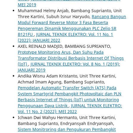
MEI 2019
Muhammad Helmy Anjab, Bambang Suprianto, Unit
Three Kartini, Subuh Isnur Haryudo,
Rancang Bangun
Modul Forward Reverse Motor 3 Fasa Beserta
Pengereman Dinamik Menggunakan PLC Zelio SR
B121FU
,
JURNAL TEKNIK ELEKTRO: Vol. 11 No. 1
(2022): JANUARI 2022
AXEL REINALD MADJID, BAMBANG SUPRIANTO,
Prototype Monitoring Arus, Dan Suhu Pada
Transformator Distribusi Berbasis Internet Of Things
(IoT)
,
JURNAL TEKNIK ELEKTRO: Vol. 8 No. 1 (2019):
JANUARI 2019
Andika Wisnu Adam Kristanto, Unit Three Kartini,
Achmad Imam Agung, Bambang Suprianto,
Pemodelan Automatic Transfer Switch (ATS) Pada
System Smartgrid Pembangkit Photovoltaic dan PLN
Berbasis Internet of Things (IoT) untuk Monitoring
Penggunaan Daya Listrik
,
JURNAL TEKNIK ELEKTRO:
Vol. 11 No. 2 (2022): MEI 2022
Ichwan Dwi Wahyu Hermanto, Unit Three Kartini,
Bambang Suprianto, Endryansyah Endryansyah,
Sistem Monitroring dan Pengukuran Pembangkit