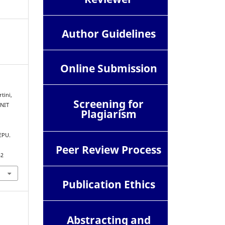
Author Guidelines
Online Submission
rtini,
Screening for
UNIT
Plagiarism
EPU.
Peer Review Process
42
Publication Ethics
Abstracting and