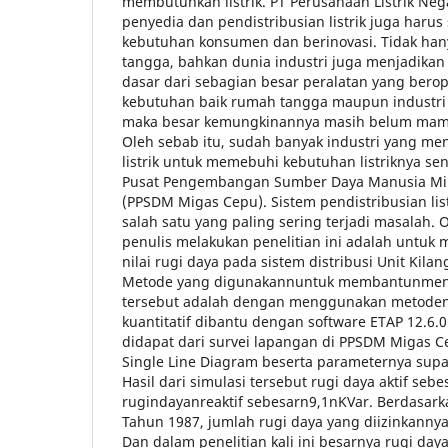
membutuhkan listrik. PT Perusahaan Listrik Neg
penyedia dan pendistribusian listrik juga haru
kebutuhan konsumen dan berinovasi. Tidak ha
tangga, bahkan dunia industri juga menjadikan 
dasar dari sebagian besar peralatan yang berope
kebutuhan baik rumah tangga maupun industri 
maka besar kemungkinannya masih belum ma
Oleh sebab itu, sudah banyak industri yang m
listrik untuk memebuhi kebutuhan listriknya send
Pusat Pengembangan Sumber Daya Manusia Mi
(PPSDM Migas Cepu). Sistem pendistribusian li
salah satu yang paling sering terjadi masalah. O
penulis melakukan penelitian ini adalah untuk 
nilai rugi daya pada sistem distribusi Unit Kil
Metode yang digunakannuntuk membantunmeng
tersebut adalah dengan menggunakan metodent
kuantitatif dibantu dengan software ETAP 12.6.
didapat dari survei lapangan di PPSDM Migas
Single Line Diagram beserta parameternya supa
Hasil dari simulasi tersebut rugi daya aktif sebe
rugindayanreaktif sebesarn9,1nKVar. Berdasark
Tahun 1987, jumlah rugi daya yang diizinkannya
Dan dalam penelitian kali ini besarnya rugi da