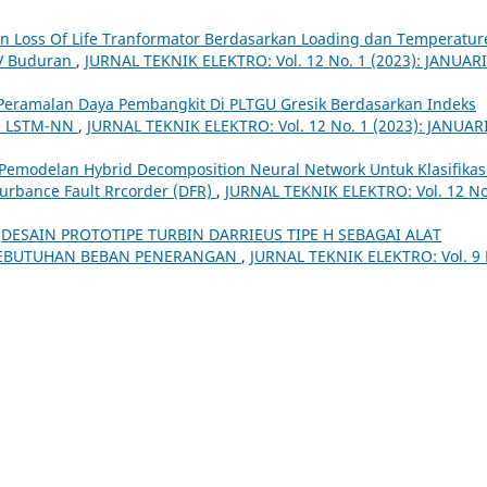
n Loss Of Life Tranformator Berdasarkan Loading dan Temperatur
V Buduran
,
JURNAL TEKNIK ELEKTRO: Vol. 12 No. 1 (2023): JANUARI
Peramalan Daya Pembangkit Di PLTGU Gresik Berdasarkan Indeks
de LSTM-NN
,
JURNAL TEKNIK ELEKTRO: Vol. 12 No. 1 (2023): JANUAR
Pemodelan Hybrid Decomposition Neural Network Untuk Klasifikas
urbance Fault Rrcorder (DFR)
,
JURNAL TEKNIK ELEKTRO: Vol. 12 No
,
DESAIN PROTOTIPE TURBIN DARRIEUS TIPE H SEBAGAI ALAT
KEBUTUHAN BEBAN PENERANGAN
,
JURNAL TEKNIK ELEKTRO: Vol. 9 