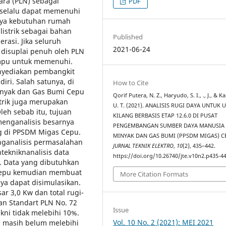
ara (PLN) sebagai
PDF
s selalu dapat memenuhi
nya kebutuhan rumah
listrik sebagai bahan
Published
rasi. Jika seluruh
2021-06-24
disuplai penuh oleh PLN
mpu untuk memenuhi.
enyediakan pembangkit
iri. Salah satunya, di
How to Cite
nyak dan Gas Bumi Cepu
Qorif Putera, N. Z., Haryudo, S. I., ., J., & Ka
strik juga merupakan
U. T. (2021). ANALISIS RUGI DAYA UNTUK 
leh sebab itu, tujuan
KILANG BERBASIS ETAP 12.6.0 DI PUSAT
menganalisis besarnya
PENGEMBANGAN SUMBER DAYA MANUSIA
ang di PPSDM Migas Cepu.
MINYAK DAN GAS BUMI (PPSDM MIGAS) C
analisis permasalahan
JURNAL TEKNIK ELEKTRO
,
10
(2), 435–442.
ekniknanalisis data
https://doi.org/10.26740/jte.v10n2.p435-4
0. Data yang dibutuhkan
 Cepu kemudian membuat
More Citation Formats
ya dapat disimulasikan.
sar 3,0 Kw dan total rugi-
an Standart PLN No. 72
Issue
kni tidak melebihi 10%.
Vol. 10 No. 2 (2021): MEI 2021
ya masih belum melebihi