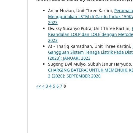
Anjar Novian, Unit Three Kartini,
Peramala
Menggunakan LSTM di Gardu Induk 150K
2023
Dwikky Sucahyo Putra, Unit Three Kartini,
Keandalan LOLP dan LOLE dengan Meto
2023
At - Thariq Ramadhan, Unit Three Kartini,
Gangguan Sistem Tenaga Listrik Pada Dist
(2023): JANUARI 2023
Sugeng Dwi Mulyo, Subuh Isnur Haryudo
CHARGING BATERAI UNTUK MEMENUHI 
3 (2020): SEPTEMBER 2020
<<
<
3
4
5
6
7
8