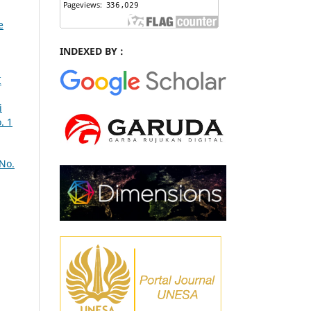
e
INDEXED BY :
I
i
. 1
No.