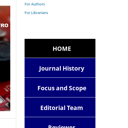
For Authors
For Librarians
HOME
Journal History
Focus and Scope
Editorial Team
Reviewer