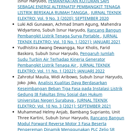
Isnur Haryudo,
PEMANFAATAN KOTORAN SAPI
SEBAGAI ENERGI ALTERNATIF PEMBANGKIT TENAGA
LISTRIK BERSKALA RUMAH TANGGA
,
JURNAL TEKNIK
ELEKTRO: Vol. 9 No. 3 (2020): SEPTEMBER 2020
Luki Adi Gunawan, Achmad Imam Agung, Mahendra
Widyartono, Subuh Isnur Haryudo,
Rancang Bangun
Pembangkit Listrik Tenaga Surya Portable
,
JURNAL
TEKNIK ELEKTRO: Vol. 10 No. 1 (2021): JANUARI 2021
Yudhistira Awang Dewangga, Nur Kholis, Farid
Baskoro, Subuh Isnur Haryudo,
Pengaruh Jumlah
Sudu Turbin Air Terhadap Kinerja Generator
Pembangkit Listrik Tenaga Air
,
JURNAL TEKNIK
ELEKTRO: Vol. 11 No. 1 (2022): JANUARI 2022
Zahrotul Maulia, Widi Aribowo, Subuh Isnur Haryudo,
Joko .Joko,
Analisis Kualitas Daya Berdasarkan
Keseimbangan Beban Tiga Fasa pada Instalasi Listrik
Gedung I8 Fakultas Ilmu Sosial dan Hukum
Universitas Negeri Surabaya
,
JURNAL TEKNIK
ELEKTRO: Vol. 10 No. 3 (2021): SEPTEMBER 2021
Muhammad Helmy Anjab, Bambang Suprianto, Unit
Three Kartini, Subuh Isnur Haryudo,
Rancang Bangun
Modul Forward Reverse Motor 3 Fasa Beserta
Pengereman Dinamik Menggunakan PLC Zelio SR