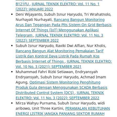
B121FU
,
JURNAL TEKNIK ELEKTRO: Vol. 11 No. 1
(2022): JANUARI 2022
Deni Wijayanto, Subuh Isnur Haryudo, Tri Wrahatnolo,
Nurhayati Nurhayati,
Rancang Bangun Monitoring
Arus Dan Tegangan Pada Plts Sistem On Grid Berbasis
Internet Of Things (IoT) Menggunakan Aplikasi
Telegram
,
JURNAL TEKNIK ELEKTRO: Vol. 11 No. 3
(2022): SEPTEMBER 2022
Subuh Isnur Haryudo, Raviki Dwi Alfian, Nur Kholis,
Rancang Bangun Alat Monitoring Pemakaian Tarif
Listrik dan Kontrol Daya Listrik Pada Rumah Kos
Berbasis Internet of Things
,
JURNAL TEKNIK ELEKTRO:
Vol. 10 No. 3 (2021): SEPTEMBER 2021
Muhammad Fahri Rizki Setiawan, Endryansyah
Endryansyah, Subuh Isnur Haryudo, Achmad Imam
Agung,
Optimasi Sistem Monitoring Penghitung
Produk Gula dengan Menggunakan SCADA Berbasis
Distributed Control System (DCS)
,
JURNAL TEKNIK
ELEKTRO: Vol. 11 No. 3 (2022): SEPTEMBER 2022
Mirza Wahyu Purnama, Subuh Isnur Haryudo, widi
aribowo, Unit Three Kartini,
PERAMALAN KEBUTUHAN
ENERGI LISTRIK JANGKA PANJANG SEKTOR RUMAH