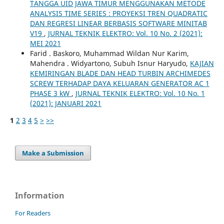
TANGGA UID JAWA TIMUR MENGGUNAKAN METODE
ANALYSIS TIME SERIES : PROYEKSI TREN QUADRATIC
DAN REGRESI LINEAR BERBASIS SOFTWARE MINITAB
V19
,
JURNAL TEKNIK ELEKTRO: Vol. 10 No. 2 (2021):
MEI 2021
Farid . Baskoro, Muhammad Wildan Nur Karim,
Mahendra . Widyartono, Subuh Isnur Haryudo,
KAJIAN
KEMIRINGAN BLADE DAN HEAD TURBIN ARCHIMEDES
SCREW TERHADAP DAYA KELUARAN GENERATOR AC 1
PHASE 3 kW
,
JURNAL TEKNIK ELEKTRO: Vol. 10 No. 1
(2021): JANUARI 2021
1
2
3
4
5
>
>>
Make a Submission
Information
For Readers