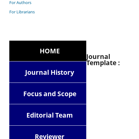
For Authors
For Librarians
HOME
Journal
Template :
Journal History
Focus and Scope
Editorial Team
Reviewer