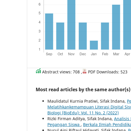
Abstract views: 708 ,
PDF Downloads: 523
Most read articles by the same author(s)
Maulidatul Kurnia Pratiwi, Sifak Indana,
P
Melatihkankemampuan Literasi Digital S
Biologi (BioEdu): Vol. 11 No. 2 (2022)
Rizki Firman Aditya, Sifak Indana,
Analisis
Pegangan Siswa
,
Berkala Ilmiah Pendidika
Nurul Aini Riftaul Hidayati, Sifak Indana,
P