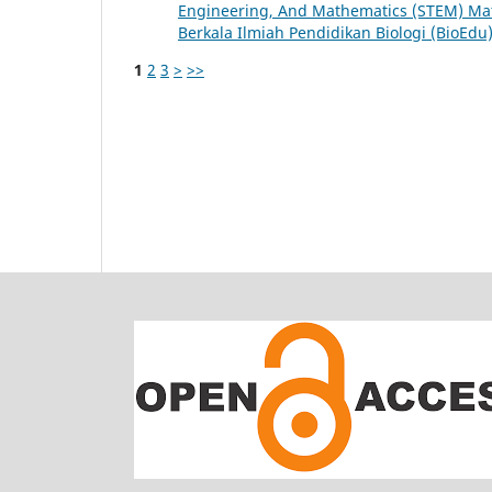
Engineering, And Mathematics (STEM) Mat
Berkala Ilmiah Pendidikan Biologi (BioEdu):
1
2
3
>
>>