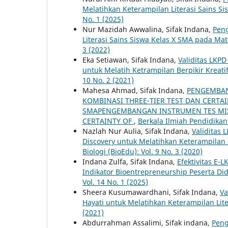
Melatihkan Keterampilan Literasi Sains S
No. 1 (2025)
Nur Mazidah Awwalina, Sifak Indana,
Peng
Literasi Sains Siswa Kelas X SMA pada Ma
3 (2022)
Eka Setiawan, Sifak Indana,
Validitas LKP
untuk Melatih Ketrampilan Berpikir Kreat
10 No. 2 (2021)
Mahesa Ahmad, Sifak Indana,
PENGEMBAN
KOMBINASI THREE-TIER TEST DAN CERTA
SMAPENGEMBANGAN INSTRUMEN TES MIS
CERTAINTY OF
,
Berkala Ilmiah Pendidikan 
Nazlah Nur Aulia, Sifak Indana,
Validitas
Discovery untuk Melatihkan Keterampilan B
Biologi (BioEdu): Vol. 9 No. 3 (2020)
Indana Zulfa, Sifak Indana,
Efektivitas E
Indikator Bioentrepreneurship Peserta Did
Vol. 14 No. 1 (2025)
Sheera Kusumawardhani, Sifak Indana,
Va
Hayati untuk Melatihkan Keterampilan Lit
(2021)
Abdurrahman Assalimi, Sifak indana,
Peng