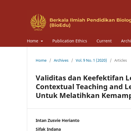
Home
Publication Ethics
Current
Arch
Home
/
Archives
/
Vol. 9 No. 1 (2020)
/
Articles
Validitas dan Keefektifan 
Contextual Teaching and Le
Untuk Melatihkan Kemampu
Intan Zusvie Herianto
Sifak Indana