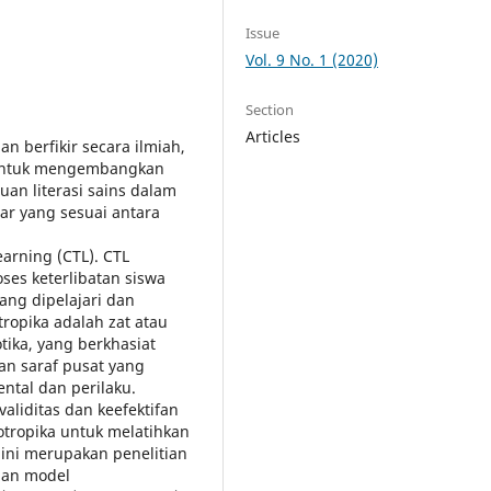
Issue
Vol. 9 No. 1 (2020)
Section
Articles
 berfikir secara ilmiah,
 untuk mengembangkan
 literasi sains dalam
jar yang sesuai antara
earning (CTL). CTL
es keterlibatan siswa
ng dipelajari dan
tropika adalah zat atau
tika, yang berkhasiat
nan saraf pusat yang
ntal dan perilaku.
aliditas dan keefektifan
otropika untuk melatihkan
 ini merupakan penelitian
an model