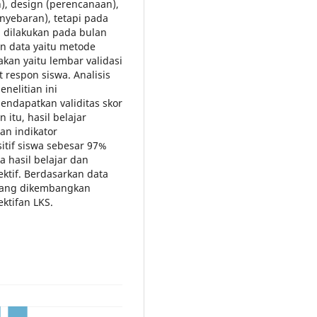
), design (perencanaan),
yebaran), tetapi pada
ni dilakukan pada bulan
 data yaitu metode
akan yaitu lembar validasi
 respon siswa. Analisis
enelitian ini
dapatkan validitas skor
 itu, hasil belajar
an indikator
itif siswa sebesar 97%
a hasil belajar dan
ektif. Berdasarkan data
 yang dikembangkan
ektifan LKS.