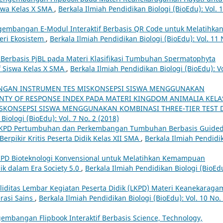
iswa Kelas X SMA
,
Berkala Ilmiah Pendidikan Biologi (BioEdu): Vol. 
embangan E-Modul Interaktif Berbasis QR Code untuk Melatihka
teri Ekosistem
,
Berkala Ilmiah Pendidikan Biologi (BioEdu): Vol. 11 
D Berbasis PjBL pada Materi Klasifikasi Tumbuhan Spermatophyta
if Siswa Kelas X SMA
,
Berkala Ilmiah Pendidikan Biologi (BioEdu): Vo
GAN INSTRUMEN TES MISKONSEPSI SISWA MENGGUNAKAN
INTY OF RESPONSE INDEX PADA MATERI KINGDOM ANIMALIA KELA
KONSEPSI SISWA MENGGUNAKAN KOMBINASI THREE-TIER TEST 
Biologi (BioEdu): Vol. 7 No. 2 (2018)
 LKPD Pertumbuhan dan Perkembangan Tumbuhan Berbasis Guide
erpikir Kritis Peserta Didik Kelas XII SMA
,
Berkala Ilmiah Pendidi
-LKPD Bioteknologi Konvensional untuk Melatihkan Kemampuan
ik dalam Era Society 5.0
,
Berkala Ilmiah Pendidikan Biologi (BioEd
liditas Lembar Kegiatan Peserta Didik (LKPD) Materi Keanekarag
erasi Sains
,
Berkala Ilmiah Pendidikan Biologi (BioEdu): Vol. 10 No.
embangan Flipbook Interaktif Berbasis Science, Technology,