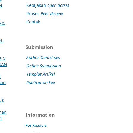
Kebijakan
open access
14
Proses
Peer Review
n
Kontak
No.
l.
Submission
Author Guidelines
S X
DAN
Online Submission
Templat Artikel
d
Publication Fee
kan
u):
aman
Information
 1
For Readers