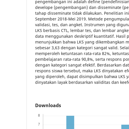
pengembangan ini adalah define (pendefinisian
develope (pengembangan) dan disseminate (pen
tahap disseminate tidak dilakukan. Penelitian i
September 2018-Mei 2019. Metode pengumpulan
validasi, tes, dan angket. Instrumen yang digun
LKS berbasis CTL, lembar tes, dan lembar angket
data menggunakan deskriptif kuantitatif. Hasil p
menunjukkan bahwa LKS yang dikembangkan men
sebesar 3,63 dengan kategori sangat valid. Selain
memperoleh ketuntasan rata-rata 82%, ketuntas
pembelajaran rata-rata 90,8%, serta respons pos
dengan kategori sangat efektif. Berdasarkan dat
respons siswa tersebut, maka LKS dinyatakan ef
yang diperoleh, dapat disimpulkan bahwa LKS
dinyatakan layak berdasarkan validitas dan keef
Downloads