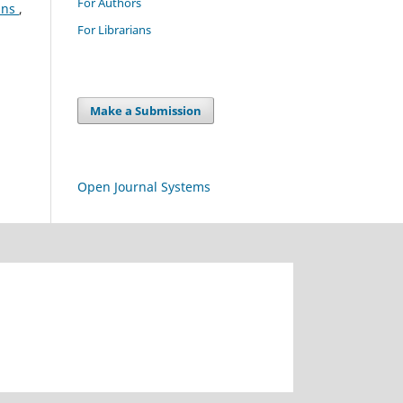
For Authors
ins
,
For Librarians
Make a Submission
Open Journal Systems