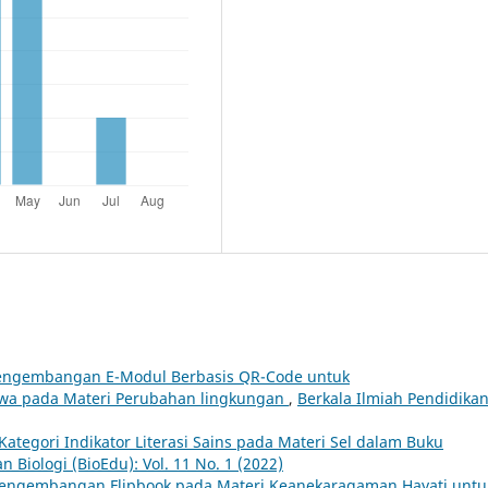
engembangan E-Modul Berbasis QR-Code untuk
iswa pada Materi Perubahan lingkungan
,
Berkala Ilmiah Pendidika
 Kategori Indikator Literasi Sains pada Materi Sel dalam Buku
n Biologi (BioEdu): Vol. 11 No. 1 (2022)
engembangan Flipbook pada Materi Keanekaragaman Hayati untu