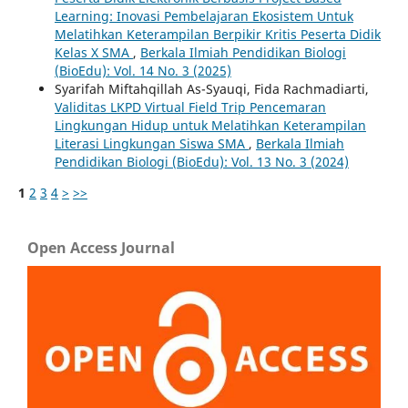
Learning: Inovasi Pembelajaran Ekosistem Untuk
Melatihkan Keterampilan Berpikir Kritis Peserta Didik
Kelas X SMA
,
Berkala Ilmiah Pendidikan Biologi
(BioEdu): Vol. 14 No. 3 (2025)
Syarifah Miftahqillah As-Syauqi, Fida Rachmadiarti,
Validitas LKPD Virtual Field Trip Pencemaran
Lingkungan Hidup untuk Melatihkan Keterampilan
Literasi Lingkungan Siswa SMA
,
Berkala Ilmiah
Pendidikan Biologi (BioEdu): Vol. 13 No. 3 (2024)
1
2
3
4
>
>>
Open Access Journal