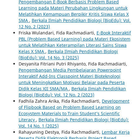
Pengembangan E-Book Berbasis Problem Based
Learning pada Materi Perubahan Lingkungan untuk
Melatihkan Kemampuan Berpikir Kritis Siswa Kelas X
SMA
,
Berkala Ilmiah Pendidikan Biologi (BioEdu): Vol.
12 No. 2 (2023)
Friska Wulandari, Fida Rachmadiarti,
E-Book Interaktif
PBL (Problem Based Learning) pada Materi Ekosistem
untuk Melatihkan Keterampilan Literasi Sains Siswa
Kelas X SMA
,
Berkala Ilmiah Pendidikan Biologi
(BioEdu): Vol. 14 No. 3 (2025)
Desyanita Fitriani Putri Rhiyanto, Fida Rachmadiarti,
Pengembangan Media Pembelajaran Powerpoint
Interaktif Add-Ins Classpoint Materi Bioteknologi
untuk Meningkatkan Motivasi Belajar pada Peserta
Didik Kelas XII SMA/MA
,
Berkala Ilmiah Pendidikan
Biologi (BioEdu): Vol. 12 No. 2 (2023)
Fadhila Zahra Arika, Fida Rachmadiarti,
Development
of Flipbook Based on Problem Based Learning on
Ecosystem Materials to Train Student’s Scientific
Literacy
,
Berkala Ilmiah Pendidikan Biologi (BioEdu):
Vol. 14 No. 1 (2025)
Rahayuning Destya, Fida Rachmadiarti,
Lembar Kerja
Peserta Didik Elektronik Berbasis Project Based