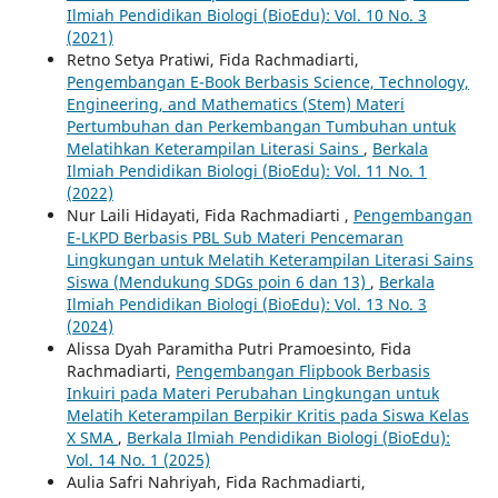
Ilmiah Pendidikan Biologi (BioEdu): Vol. 10 No. 3
(2021)
Retno Setya Pratiwi, Fida Rachmadiarti,
Pengembangan E-Book Berbasis Science, Technology,
Engineering, and Mathematics (Stem) Materi
Pertumbuhan dan Perkembangan Tumbuhan untuk
Melatihkan Keterampilan Literasi Sains
,
Berkala
Ilmiah Pendidikan Biologi (BioEdu): Vol. 11 No. 1
(2022)
Nur Laili Hidayati, Fida Rachmadiarti ,
Pengembangan
E-LKPD Berbasis PBL Sub Materi Pencemaran
Lingkungan untuk Melatih Keterampilan Literasi Sains
Siswa (Mendukung SDGs poin 6 dan 13)
,
Berkala
Ilmiah Pendidikan Biologi (BioEdu): Vol. 13 No. 3
(2024)
Alissa Dyah Paramitha Putri Pramoesinto, Fida
Rachmadiarti,
Pengembangan Flipbook Berbasis
Inkuiri pada Materi Perubahan Lingkungan untuk
Melatih Keterampilan Berpikir Kritis pada Siswa Kelas
X SMA
,
Berkala Ilmiah Pendidikan Biologi (BioEdu):
Vol. 14 No. 1 (2025)
Aulia Safri Nahriyah, Fida Rachmadiarti,