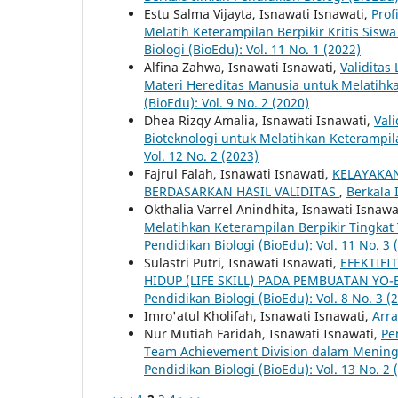
Estu Salma Vijayta, Isnawati Isnawati,
Prof
Melatih Keterampilan Berpikir Kritis Siswa
Biologi (BioEdu): Vol. 11 No. 1 (2022)
Alfina Zahwa, Isnawati Isnawati,
Validitas
Materi Hereditas Manusia untuk Melatihka
(BioEdu): Vol. 9 No. 2 (2020)
Dhea Rizqy Amalia, Isnawati Isnawati,
Val
Bioteknologi untuk Melatihkan Keterampi
Vol. 12 No. 2 (2023)
Fajrul Falah, Isnawati Isnawati,
KELAYAKAN
BERDASARKAN HASIL VALIDITAS
,
Berkala 
Okthalia Varrel Anindhita, Isnawati Isnaw
Melatihkan Keterampilan Berpikir Tingkat
Pendidikan Biologi (BioEdu): Vol. 11 No. 3 
Sulastri Putri, Isnawati Isnawati,
EFEKTIFI
HIDUP (LIFE SKILL) PADA PEMBUATAN YO
Pendidikan Biologi (BioEdu): Vol. 8 No. 3 (
Imro'atul Kholifah, Isnawati Isnawati,
Arr
Nur Mutiah Faridah, Isnawati Isnawati,
Pe
Team Achievement Division dalam Menin
Pendidikan Biologi (BioEdu): Vol. 13 No. 2 