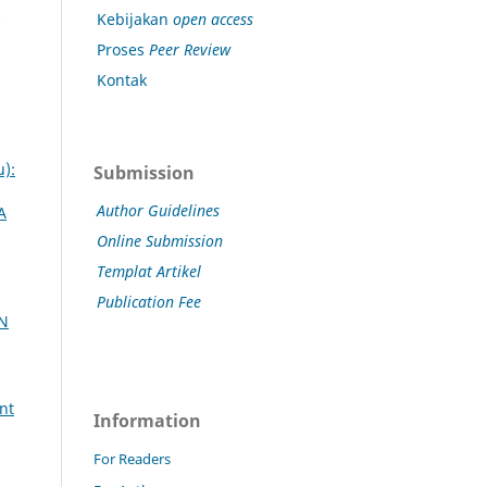
Kebijakan
open access
Proses
Peer Review
Kontak
u):
Submission
Author Guidelines
A
Online Submission
Templat Artikel
Publication Fee
AN
nt
Information
For Readers