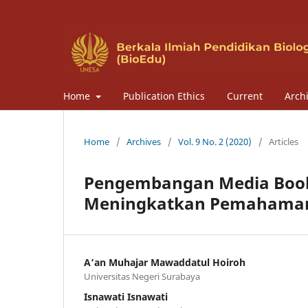
Home
Publication Ethics
Current
Arch
Home
/
Archives
/
Vol. 9 No. 2 (2020)
/
Articles
Pengembangan Media Bookl
Meningkatkan Pemahaman 
A’an Muhajar Mawaddatul Hoiroh
Universitas Negeri Surabaya
Isnawati Isnawati