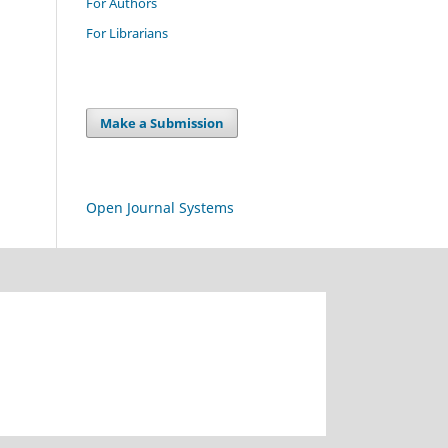
For Authors
For Librarians
Make a Submission
Open Journal Systems