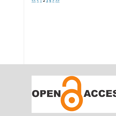
<<
<
1
2
3
4
>
>>