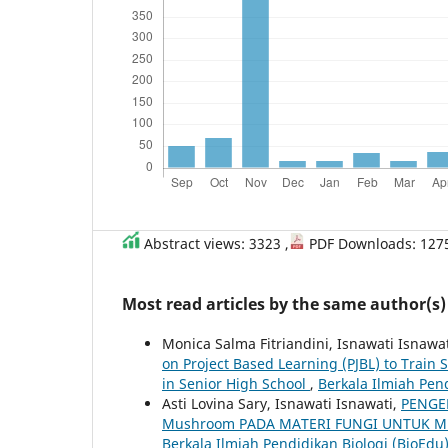
Abstract views: 3323 ,
PDF Downloads: 127
Most read articles by the same author(s)
Monica Salma Fitriandini, Isnawati Isnawa
on Project Based Learning (PJBL) to Train S
in Senior High School
,
Berkala Ilmiah Pend
Asti Lovina Sary, Isnawati Isnawati,
PENGE
Mushroom PADA MATERI FUNGI UNTUK M
Berkala Ilmiah Pendidikan Biologi (BioEdu):