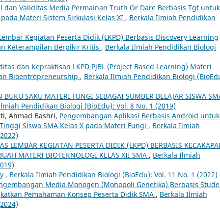
il dan Validitas Media Permainan Truth Or Dare Berbasis Tgt untuk
 pada Materi Sistem Sirkulasi Kelas XI
,
Berkala Ilmiah Pendidikan
 Lembar Kegiatan Peserta Didik (LKPD) Berbasis Discovery Learning
n Keterampilan Berpikir Kritis
,
Berkala Ilmiah Pendidikan Biologi
iditas dan Kepraktisan LKPD PjBL (Project Based Learning) Materi
lan Bioentrepreneurship
,
Berkala Ilmiah Pendidikan Biologi (BioEd
 BUKU SAKU MATERI FUNGI SEBAGAI SUMBER BELAJAR SISWA SM
Ilmiah Pendidikan Biologi (BioEdu): Vol. 8 No. 1 (2019)
ati, Ahmad Bashri,
Pengembangan Aplikasi Berbasis Android untuk
 Tinggi Siswa SMA Kelas X pada Materi Fungi
,
Berkala Ilmiah
(2022)
TAS LEMBAR KEGIATAN PESERTA DIDIK (LKPD) BERBASIS KECAKAP
-BUAH MATERI BIOTEKNOLOGI KELAS XII SMA
,
Berkala Ilmiah
2019)
ay
,
Berkala Ilmiah Pendidikan Biologi (BioEdu): Vol. 11 No. 1 (2022)
ngembangan Media Monogen (Monopoli Genetika) Berbasis Stude
gkatkan Pemahaman Konsep Peserta Didik SMA
,
Berkala Ilmiah
(2024)