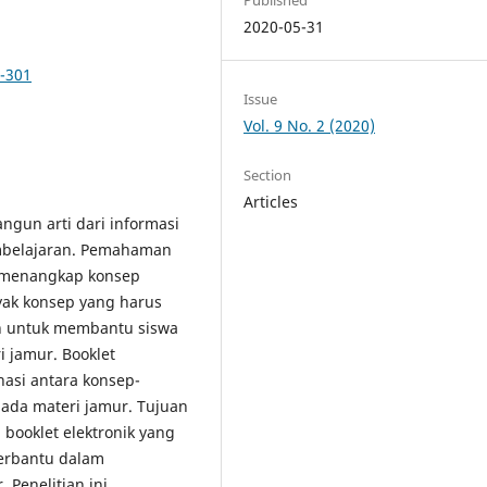
2020-05-31
2-301
Issue
Vol. 9 No. 2 (2020)
Section
Articles
un arti dari informasi
mbelajaran. Pemahaman
 menangkap konsep
yak konsep yang harus
sun untuk membantu siswa
jamur. Booklet
asi antara konsep-
ada materi jamur. Tujuan
 booklet elektronik yang
 terbantu dalam
Penelitian ini