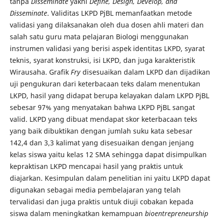
tanpa
Disseminate
yakni
Define, Design, Develop, and
Disseminate
. Validitas LKPD PjBL memanfaatkan metode
validasi yang dilaksanakan oleh dua dosen ahli materi dan
salah satu guru mata pelajaran Biologi menggunakan
instrumen validasi yang berisi aspek identitas LKPD, syarat
teknis, syarat konstruksi, isi LKPD, dan juga karakteristik
Wirausaha. Grafik
Fry
disesuaikan dalam LKPD dan dijadikan
uji pengukuran dari keterbacaan teks dalam menentukan
LKPD, hasil yang didapat berupa kelayakan dalam LKPD PjBL
sebesar 97% yang menyatakan bahwa LKPD PjBL sangat
valid. LKPD yang dibuat mendapat skor keterbacaan teks
yang baik dibuktikan dengan jumlah suku kata sebesar
142,4 dan 3,3 kalimat yang disesuaikan dengan jenjang
kelas siswa yaitu kelas 12 SMA sehingga dapat disimpulkan
kepraktisan LKPD mencapai hasil yang praktis untuk
diajarkan. Kesimpulan dalam penelitian ini yaitu LKPD dapat
digunakan sebagai media pembelajaran yang telah
tervalidasi dan juga praktis untuk diuji cobakan kepada
siswa dalam meningkatkan kemampuan
bioentrepreneurship