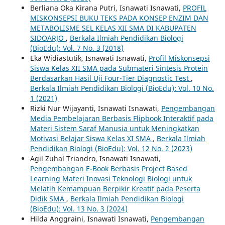
Berliana Oka Kirana Putri, Isnawati Isnawati,
PROFIL
MISKONSEPSI BUKU TEKS PADA KONSEP ENZIM DAN
METABOLISME SEL KELAS XII SMA DI KABUPATEN
SIDOARJO
,
Berkala Ilmiah Pendidikan Biologi
(BioEdu): Vol. 7 No. 3 (2018)
Eka Widiastutik, Isnawati Isnawati,
Profil Miskonsepsi
Siswa Kelas XII SMA pada Submateri Sintesis Protein
Berdasarkan Hasil Uji Four-Tier Diagnostic Test
,
Berkala Ilmiah Pendidikan Biologi (BioEdu): Vol. 10 No.
1 (2021)
Rizki Nur Wijayanti, Isnawati Isnawati,
Pengembangan
Media Pembelajaran Berbasis Flipbook Interaktif pada
Materi Sistem Saraf Manusia untuk Meningkatkan
Motivasi Belajar Siswa Kelas XI SMA
,
Berkala Ilmiah
Pendidikan Biologi (BioEdu): Vol. 12 No. 2 (2023)
Agil Zuhal Triandro, Isnawati Isnawati,
Pengembangan E-Book Berbasis Project Based
Learning Materi Inovasi Teknologi Biologi untuk
Melatih Kemampuan Berpikir Kreatif pada Peserta
Didik SMA
,
Berkala Ilmiah Pendidikan Biologi
(BioEdu): Vol. 13 No. 3 (2024)
Hilda Anggraini, Isnawati Isnawati,
Pengembangan