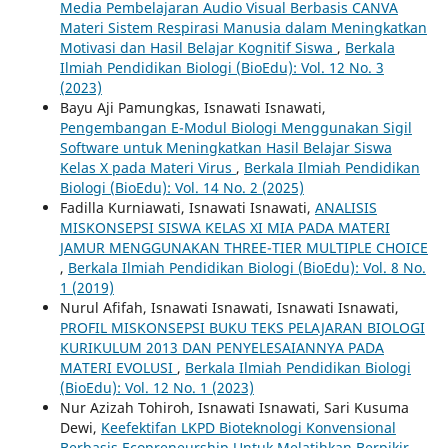
Media Pembelajaran Audio Visual Berbasis CANVA
Materi Sistem Respirasi Manusia dalam Meningkatkan
Motivasi dan Hasil Belajar Kognitif Siswa
,
Berkala
Ilmiah Pendidikan Biologi (BioEdu): Vol. 12 No. 3
(2023)
Bayu Aji Pamungkas, Isnawati Isnawati,
Pengembangan E-Modul Biologi Menggunakan Sigil
Software untuk Meningkatkan Hasil Belajar Siswa
Kelas X pada Materi Virus
,
Berkala Ilmiah Pendidikan
Biologi (BioEdu): Vol. 14 No. 2 (2025)
Fadilla Kurniawati, Isnawati Isnawati,
ANALISIS
MISKONSEPSI SISWA KELAS XI MIA PADA MATERI
JAMUR MENGGUNAKAN THREE-TIER MULTIPLE CHOICE
,
Berkala Ilmiah Pendidikan Biologi (BioEdu): Vol. 8 No.
1 (2019)
Nurul Afifah, Isnawati Isnawati, Isnawati Isnawati,
PROFIL MISKONSEPSI BUKU TEKS PELAJARAN BIOLOGI
KURIKULUM 2013 DAN PENYELESAIANNYA PADA
MATERI EVOLUSI
,
Berkala Ilmiah Pendidikan Biologi
(BioEdu): Vol. 12 No. 1 (2023)
Nur Azizah Tohiroh, Isnawati Isnawati, Sari Kusuma
Dewi,
Keefektifan LKPD Bioteknologi Konvensional
Berbasis Ecopreneurship Untuk Melatihkan Berpikir