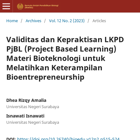
Home
/
Archives
/
Vol. 12 No. 2 (2023)
/
Articles
Validitas dan Kepraktisan LKPD
PjBL (Project Based Learning)
Materi Bioteknologi untuk
Melatihkan Keterampilan
Bioentrepreneurship
Dhea Rizqy Amalia
Universitas Negeri Surabaya
Isnawati Isnawati
Universitas Negeri Surabaya
DOI:
https://doi.org/10.26740/bioedu.v12n2.p515-524