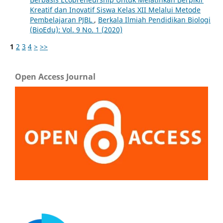
Kreatif dan Inovatif Siswa Kelas XII Melalui Metode
Pembelajaran PJBL
,
Berkala Ilmiah Pendidikan Biologi
(BioEdu): Vol. 9 No. 1 (2020)
1
2
3
4
>
>>
Open Access Journal