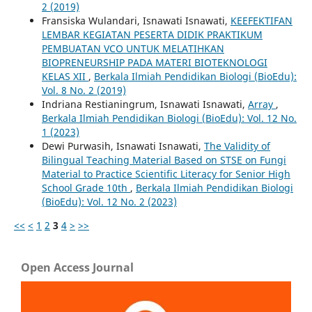
2 (2019)
Fransiska Wulandari, Isnawati Isnawati,
KEEFEKTIFAN
LEMBAR KEGIATAN PESERTA DIDIK PRAKTIKUM
PEMBUATAN VCO UNTUK MELATIHKAN
BIOPRENEURSHIP PADA MATERI BIOTEKNOLOGI
KELAS XII
,
Berkala Ilmiah Pendidikan Biologi (BioEdu):
Vol. 8 No. 2 (2019)
Indriana Restianingrum, Isnawati Isnawati,
Array
,
Berkala Ilmiah Pendidikan Biologi (BioEdu): Vol. 12 No.
1 (2023)
Dewi Purwasih, Isnawati Isnawati,
The Validity of
Bilingual Teaching Material Based on STSE on Fungi
Material to Practice Scientific Literacy for Senior High
School Grade 10th
,
Berkala Ilmiah Pendidikan Biologi
(BioEdu): Vol. 12 No. 2 (2023)
<<
<
1
2
3
4
>
>>
Open Access Journal