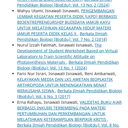
Pendidikan Biologi (BioEdu): Vol. 13 No. 2 (2024)
Wahyu Utami, Isnawati Isnawati,
PENGEMBANGAN
LEMBAR KEGIATAN PESERTA DIDIK (LKPD) BERBASIS
BIOENTREPRENEURSHIP BUDIDAYA JAMUR KAYU
UNTUK MELATIHKAN KECAKAPAN HIDUP MATERI
JAMUR PESERTA DIDIK KELAS X
,
Berkala Ilmiah
Pendidikan Biologi (BioEdu): Vol. 7 No. 2 (2018)
Nurul Izzah Fatimah, Isnawati Isnawati,
The
Development of Student Worksheet Based on Virtual
Laboratory to Train Scientific Attitude on
Photosynthesis Materials
,
Berkala Ilmiah Pendidikan
Biologi (BioEdu): Vol. 13 No. 1 (2024)
Faris Nur Israri, Isnawati Isnawati, Reni Ambarwati,
KELAYAKAN MEDIA DAN LKS AWETAN BIOPLASTIK
ARTHROPODA UNTUK MENINGKATKAN MINAT
WIRAUSAHA SISWA
,
Berkala Ilmiah Pendidikan Biologi
(BioEdu): Vol. 6 No. 3 (2017)
Erna Rahayu, Isnawati Isnawati,
VALIDITAS BUKU AJAR
BERBASIS INKUIRI TERBIMBING PADA MATERI
PERTUMBUHAN DAN PERKEMBANGAN UNTUK
MELATIHKAN KETERAMPILAN BERPIKIR KRITIS
,
Berkala Ilmiah Pendidikan Biologi (BioEdu): Vol. 8 No.