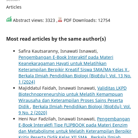
Articles
Abstract views: 3323 ,
PDF Downloads: 12754
Most read articles by the same author(s)
Safira Kautsaranny, Isnawati Isnawati,
Pengembangan E-Book Interaktif pada Materi
Keanekaragaman Hayati untuk Melatihkan
Keterampilan Berpikir Kreatif Siswa SMA/MA Kelas X
,
Berkala Ilmiah Pendidikan Biologi (BioEdu): Vol. 13 No.
1 (2024)
Majiddatul Faidah, Isnawati Isnawati,
Validitas LKPD
Biotechnopreneurship untuk Melatih Kemampuan
Wirausaha dan Keterampilan Proses Sains Peserta
Didik
,
Berkala Ilmiah Pendidikan Biologi (BioEdu): Vol.
9 No. 2 (2020)
Heni Nur Fadzilah, Isnawati Isnawati,
Pengembangan
E-Book Interaktfi Tipe FLIPBOOK pada Materi Eenzim
dan Metabolisme untuk Melatih Keterampilan Berpikir
Kritis Peserta Didik Kelas XII SMA
,
Berkala Ilmiah