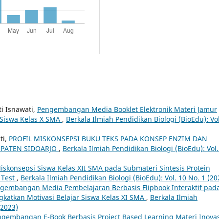
i Isnawati,
Pengembangan Media Booklet Elektronik Materi Jamur
Siswa Kelas X SMA
,
Berkala Ilmiah Pendidikan Biologi (BioEdu): Vol
ti,
PROFIL MISKONSEPSI BUKU TEKS PADA KONSEP ENZIM DAN
BUPATEN SIDOARJO
,
Berkala Ilmiah Pendidikan Biologi (BioEdu): Vol.
Miskonsepsi Siswa Kelas XII SMA pada Submateri Sintesis Protein
 Test
,
Berkala Ilmiah Pendidikan Biologi (BioEdu): Vol. 10 No. 1 (20
gembangan Media Pembelajaran Berbasis Flipbook Interaktif pad
katkan Motivasi Belajar Siswa Kelas XI SMA
,
Berkala Ilmiah
(2023)
gembangan E-Book Berbasis Project Based Learning Materi Inovas