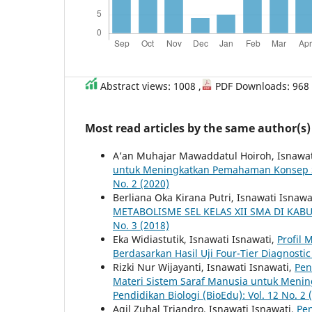
Abstract views: 1008 ,
PDF Downloads: 968
Most read articles by the same author(s)
A’an Muhajar Mawaddatul Hoiroh, Isnawat
untuk Meningkatkan Pemahaman Konsep 
No. 2 (2020)
Berliana Oka Kirana Putri, Isnawati Isnawa
METABOLISME SEL KELAS XII SMA DI KA
No. 3 (2018)
Eka Widiastutik, Isnawati Isnawati,
Profil 
Berdasarkan Hasil Uji Four-Tier Diagnostic
Rizki Nur Wijayanti, Isnawati Isnawati,
Pen
Materi Sistem Saraf Manusia untuk Mening
Pendidikan Biologi (BioEdu): Vol. 12 No. 2 
Agil Zuhal Triandro, Isnawati Isnawati,
Pen