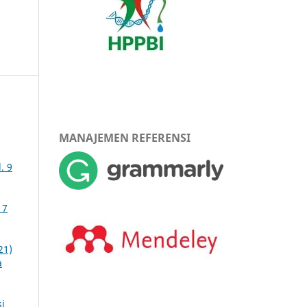
MANAJEMEN REFERENSI
. 9
 7
21)
a
i