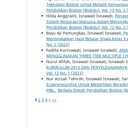
Teknologi Biologi untuk Melatih Kemampua
Pendidikan Biologi (BioEdu): Vol. 13 No. 3 
Hilda Anggraini, Isnawati Isnawati,
Pengem
Sistem Respirasi Manusia dalam Meningkat
Pendidikan Biologi (BioEdu): Vol. 12 No. 3 
Bayu Aji Pamungkas, Isnawati Isnawati,
Pe
Meningkatkan Hasil Belajar Siswa Kelas X
No. 2 (2025)
Fadilla Kurniawati, Isnawati Isnawati,
ANA
MENGGUNAKAN THREE-TIER MULTIPLE C
Nurul Afifah, Isnawati Isnawati, Isnawati 
KURIKULUM 2013 DAN PENYELESAIANNYA
Vol. 12 No. 1 (2023)
Nur Azizah Tohiroh, Isnawati Isnawati, S
Ecopreneurship Untuk Melatihkan Berpikir 
PJBL
,
Berkala Ilmiah Pendidikan Biologi (Bi
1
2
3
4
>
>>