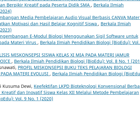
n Berpikir Kreatif pada Peserta Didik SMA
,
Berkala Ilmiah
(2024)
bangan Media Pembelajaran Audio Visual Berbasis CANVA Mater
kan Motivasi dan Hasil Belajar Kognitif Siswa
,
Berkala Ilmiah
(2023)
ngembangan E-Modul Biologi Menggunakan Sigil Software untuk
 pada Materi Virus
,
Berkala Ilmiah Pendidikan Biologi (BioEdu): Vol.
LISIS MISKONSEPSI SISWA KELAS XI MIA PADA MATERI JAMUR
HOICE
,
Berkala Ilmiah Pendidikan Biologi (BioEdu): Vol. 8 No. 1 (201
Isnawati,
PROFIL MISKONSEPSI BUKU TEKS PELAJARAN BIOLOGI
 PADA MATERI EVOLUSI
,
Berkala Ilmiah Pendidikan Biologi (BioEdu
ari Kusuma Dewi,
Keefektifan LKPD Bioteknologi Konvensional Berba
Kreatif dan Inovatif Siswa Kelas XII Melalui Metode Pembelajaran
oEdu): Vol. 9 No. 1 (2020)