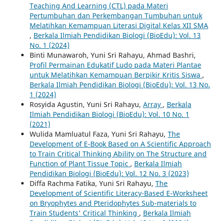
Teaching And Learning (CTL) pada Materi
Pertumbuhan dan Perkembangan Tumbuhan untuk
Melatihkan Kemampuan Literasi Digital Kelas XII SMA
,
Berkala Ilmiah Pendidikan Biologi (BioEdu): Vol. 13
No. 1 (2024)
Binti Munawaroh, Yuni Sri Rahayu, Ahmad Bashri,
Profil Permainan Edukatif Ludo pada Materi Plantae
untuk Melatihkan Kemampuan Berpikir Kritis Siswa
,
Berkala Ilmiah Pendidikan Biologi (BioEdu): Vol. 13 No.
1 (2024)
Rosyida Agustin, Yuni Sri Rahayu,
Array
,
Berkala
Ilmiah Pendidikan Biologi (BioEdu): Vol. 10 No. 1
(2021)
Wulida Mamluatul Faza, Yuni Sri Rahayu,
The
Development of E-Book Based on A Scientific Approach
to Train Critical Thinking Ability on The Structure and
Function of Plant Tissue Topic
,
Berkala Ilmiah
Pendidikan Biologi (BioEdu): Vol. 12 No. 3 (2023)
Diffa Rachma Fatika, Yuni Sri Rahayu,
The
Development of Scientific Literacy-Based E-Worksheet
on Bryophytes and Pteridophytes Sub-materials to
Train Students' Critical Thinking
,
Berkala Ilmiah