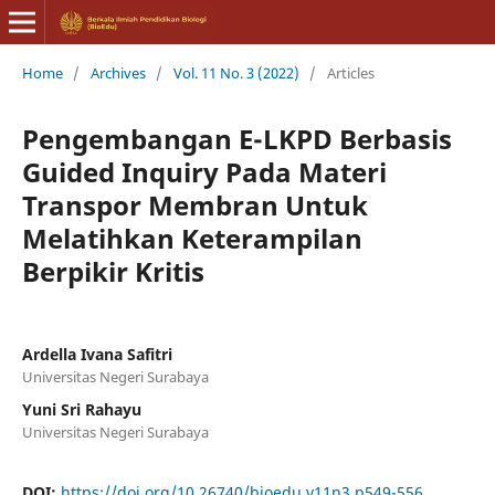
Home
/
Archives
/
Vol. 11 No. 3 (2022)
/
Articles
Pengembangan E-LKPD Berbasis
Guided Inquiry Pada Materi
Transpor Membran Untuk
Melatihkan Keterampilan
Berpikir Kritis
Ardella Ivana Safitri
Universitas Negeri Surabaya
Yuni Sri Rahayu
Universitas Negeri Surabaya
DOI:
https://doi.org/10.26740/bioedu.v11n3.p549-556