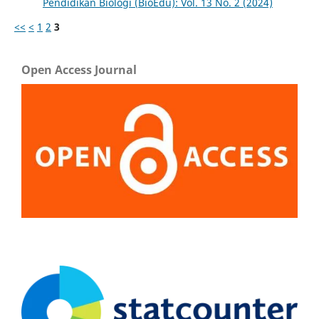
Pendidikan Biologi (BioEdu): Vol. 13 No. 2 (2024)
<<
<
1
2
3
Open Access Journal