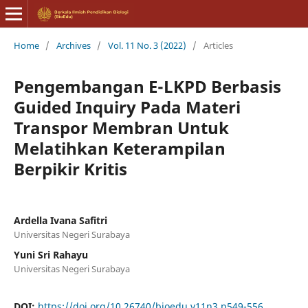
Home
/
Archives
/
Vol. 11 No. 3 (2022)
/
Articles
Pengembangan E-LKPD Berbasis
Guided Inquiry Pada Materi
Transpor Membran Untuk
Melatihkan Keterampilan
Berpikir Kritis
Ardella Ivana Safitri
Universitas Negeri Surabaya
Yuni Sri Rahayu
Universitas Negeri Surabaya
DOI:
https://doi.org/10.26740/bioedu.v11n3.p549-556