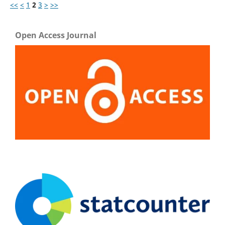
<<
<
1
2
3
>
>>
Open Access Journal