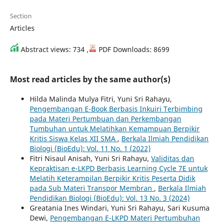
Section
Articles
Abstract views: 734 ,
PDF Downloads: 8699
Most read articles by the same author(s)
Hilda Malinda Mulya Fitri, Yuni Sri Rahayu,
Pengembangan E-Book Berbasis Inkuiri Terbimbing
pada Materi Pertumbuan dan Perkembangan
Tumbuhan untuk Melatihkan Kemampuan Berpikir
Kritis Siswa Kelas XII SMA
,
Berkala Ilmiah Pendidikan
Biologi (BioEdu): Vol. 11 No. 1 (2022)
Fitri Nisaul Anisah, Yuni Sri Rahayu,
Validitas dan
Kepraktisan e-LKPD Berbasis Learning Cycle 7E untuk
Melatih Keterampilan Berpikir Kritis Peserta Didik
pada Sub Materi Transpor Membran
,
Berkala Ilmiah
Pendidikan Biologi (BioEdu): Vol. 13 No. 3 (2024)
Greatania Ines Windari, Yuni Sri Rahayu, Sari Kusuma
Dewi,
Pengembangan E-LKPD Materi Pertumbuhan