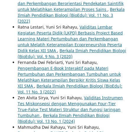
dan Perkembangan Berorientasi Pendekatan Saintifik
untuk Melatihkan Keterampilan Proses Sains
,
Berkala
Ilmiah Pendidikan Biologi (BioEdu): Vol. 11 No. 3
(2022)
Ratna Lestari, Yuni Sri Rahayu,
Validitas Lembar
Kegiatan Peserta Didik (LKPD) Berbasis Project Based
Learning Materi Pertumbuhan dan Perkembangan
untuk Melatih Keterampilan Ecopreneurship Peserta
Didik Kelas XII SMA
,
Berkala Ilmiah Pendidikan Biologi
(BioEdu): Vol. 9 No. 3 (2020)
Fernanda Dwi Febriarti, Yuni Sri Rahayu,
Pengembangan E-Book Interaktif pada Materi
Pertumbuhan dan Perkembangan Tumbuhan untuk
Melatihkan Keterampilan Berpikir Kritis Siswa Kelas
XII SMA
,
Berkala Ilmiah Pendidikan Biologi (BioEdu):
Vol. 11 No. 3 (2022)
Zen Alvita Sirya, Yuni Sri Rahayu,
Validitas Instrumen
Tes Miskonsepsi dengan Menggunakan Four-Tier
True-False Test Materi Struktur dan Fungsi Jaringan
Tumbuhan
,
Berkala Ilmiah Pendidikan Biologi
(BioEdu): Vol. 13 No. 1 (2024)
Mahmudha Dwi Rahayu, Yuni Sri Rahayu,