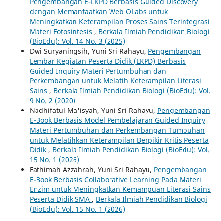
Pengembangan E-LKPD Berbasis Guided Discovery
dengan Memanfaatkan Web OLabs untuk
Meningkatkan Keterampilan Proses Sains Terintegrasi
Materi Fotosintesis
,
Berkala Ilmiah Pendidikan Biologi
(BioEdu): Vol. 14 No. 3 (2025)
Dwi Suryaningsih, Yuni Sri Rahayu,
Pengembangan
Lembar Kegiatan Peserta Didik (LKPD) Berbasis
Guided Inquiry Materi Pertumbuhan dan
Perkembangan untuk Melatih Keterampilan Literasi
Sains
,
Berkala Ilmiah Pendidikan Biologi (BioEdu): Vol.
9 No. 2 (2020)
Nadhifatul Ma'isyah, Yuni Sri Rahayu,
Pengembangan
E-Book Berbasis Model Pembelajaran Guided Inquiry
Materi Pertumbuhan dan Perkembangan Tumbuhan
untuk Melatihkan Keterampilan Berpikir Kritis Peserta
Didik
,
Berkala Ilmiah Pendidikan Biologi (BioEdu): Vol.
15 No. 1 (2026)
Fathimah Azzahrah, Yuni Sri Rahayu,
Pengembangan
E-Book Berbasis Collaborative Learning Pada Materi
Enzim untuk Meningkatkan Kemampuan Literasi Sains
Peserta Didik SMA
,
Berkala Ilmiah Pendidikan Biologi
(BioEdu): Vol. 15 No. 1 (2026)