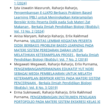
1 (2024)
Iyta Uswatin Masruroh, Raharjo Raharjo,
Pengembangan E-LLKPD Berbasis Problem Based
Learning (PBL) untuk Meningkatkan Keterampilan
Berpikir Kritis Peserta Didik pada Sub Materi Zat
Makanan
,
Berkala Ilmiah Pendidikan Biologi (BioEdu):
Vol. 13 No. 2 (2024)
Anisa Maryam, Raharjo Raharjo, Erlix Rakhmad
Purnama,
VALIDITAS LEMBAR KEGIATAN PESERTA
DIDIK BERBASIS PROBLEM BASED LEARNING PADA
MATERI SISTEM PEREDARAN DARAH UNTUK
MELATIHKAN KETERAMPILAN PROSES
,
Berkala Ilmiah
Pendidikan Biologi (BioEdu): Vol. 7 No. 2 (2018)
Megawati Megawati, Raharjo Raharjo, Erlix Purnama,
PENGEMBANGANPERMAINAN EDUKATIF YUT NORI
SEBAGAI MEDIA PEMBELAJARAN UNTUK MELATIH
KETERAMPILAN BERPIKIR KRITIS PADA MATERI SISTEM
PENCERNAAN
,
Berkala Ilmiah Pendidikan Biologi
(BioEdu): Vol. 8 No. 3 (2019)
Erma Sukmawati, Raharjo Raharjo, Erlix Rakhmad
Purnama,
PENGEMBANGAN INSTRUMEN PENILAIAN
PORTOFOLIO PADA MATERI SISTEM EKSKRESI KELAS XI