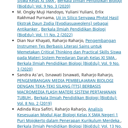
Siswa Kelas XI SMA
,
Berkala Ilmiah Pendidikan Biologi
(BioEdu): Vol. 9 No. 3 (2020)
M. Ongky Muji Handoyo, Yuliani Yuliani, Erlix
Rakhmad Purnama,
Uji in Silico Senyawa Phytol Hasil
Ekstrak Daun Zodia (Evodiasuaveolens) sebagai
Antikanker
,
Berkala Ilmiah Pendidikan Biologi
(BioEdu): Vol. 11 No. 2 (2022)
Dian Nur Khayati, Raharjo Raharjo,
Pengembangan
Instrumen Tes Berbasis Literasi Sains untuk
Memetakan Critical Thinking dan Practical Skills Siswa
pada Materi Sistem Peredaran Darah Kelas XI SMA
,
Berkala Ilmiah Pendidikan Biologi (BioEdu): Vol. 9 No.
3 (2020)
Sandra As'ari, Isnawati Isnawati, Raharjo Raharjo,
PENGEMBANGAN MEDIA PEMBELAJARAN BIOLOGI
DENGAN TEKA-TEKI SILANG (TTS) BERBASIS
MACROMEDIA FLASH MATERI SISTEM PERTAHANAN
TUBUH
,
Berkala Ilmiah Pendidikan Biologi (BioEdu):
Vol. 8 No. 2 (2019)
Adinda Riza Safitri, Raharjo Raharjo,
Analisis
Kesesuaian Modul Ajar Biologi Kelas X SMA Negeri 1
Puri Mojokerto dalam Penerapan Kurikulum Merdeka
,
Berkala Ilmiah Pendidikan Biologi (BioEdu): Vol. 13 No.