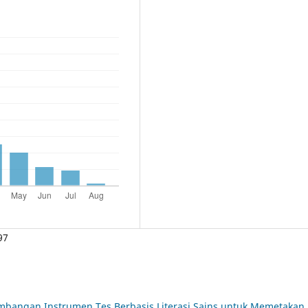
97
bangan Instrumen Tes Berbasis Literasi Sains untuk Memetakan