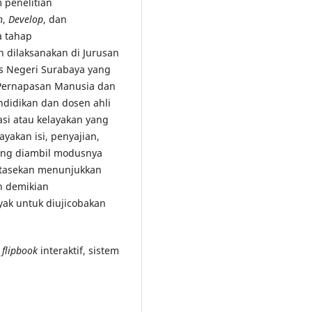
m penelitian
n
,
Develop
, dan
a tahap
dilaksanakan di Jurusan
as Negeri Surabaya yang
m Pernapasan Manusia dan
endidikan dan dosen ahli
asi atau kelayakan yang
ayakan isi, penyajian,
 yang diambil modusnya
entasekan menunjukkan
n demikian
yak untuk diujicobakan
,
flipbook
interaktif, sistem