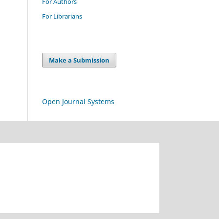
For Authors
For Librarians
Make a Submission
Open Journal Systems