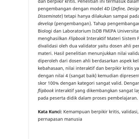
dan berpikir kritis. Penelitian ini termasuk dala
pengembangan dengan model 4D (
Define,
Desig
Disseminate
) tetapi hanya dilakukan sampai pad
develop
(pengembangan). Tahap pengembangan 
Biologi dan Laboratorium IsDB FMIPA Universit
menghasilkan
Flipbook
Interaktif Materi Siste
divalidasi oleh dua validator yaitu dosen ahli p
materi. Hasil penelitian menunjukkan nilai valid
diperoleh dari dosen ahli berdasarkan aspek kel
kebahasaan, nilai interaktif dan berpikir kritis
dengan nilai 4 (sangat baik) kemudian dipres
skor 100% dengan kategori sangat valid. Denga
flipbook
interaktif yang dikembangkan sangat la
pada peserta didik dalam proses pembelajaran.
Kata Kunci:
Kemampuan berpikir kritis, validasi
pernapasan manusia