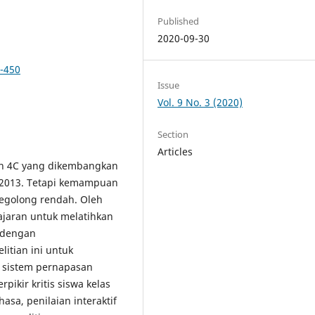
Published
2020-09-30
3-450
Issue
Vol. 9 No. 3 (2020)
Section
Articles
an 4C yang dikembangkan
 2013. Tetapi kemampuan
 tegolong rendah. Oleh
ajaran untuk melatihkan
a dengan
litian ini untuk
i sistem pernapasan
ikir kritis siswa kelas
asa, penilaian interaktif