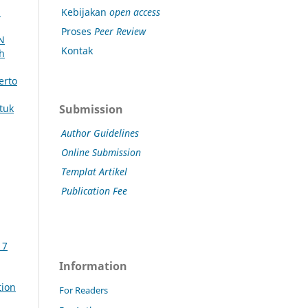
Kebijakan
open access
h
Proses
Peer Review
N
Kontak
ah
erto
Submission
tuk
Author Guidelines
Online Submission
Templat Artikel
Publication Fee
 7
Information
tion
For Readers