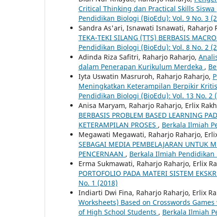
Critical Thinking dan Practical Skills Si
Pendidikan Biologi (BioEdu): Vol. 9 No. 3 (
Sandra As'ari, Isnawati Isnawati, Raharjo
TEKA-TEKI SILANG (TTS) BERBASIS MAC
Pendidikan Biologi (BioEdu): Vol. 8 No. 2 (
Adinda Riza Safitri, Raharjo Raharjo,
Anali
dalam Penerapan Kurikulum Merdeka
,
Be
Iyta Uswatin Masruroh, Raharjo Raharjo,
P
Meningkatkan Keterampilan Berpikir Kriti
Pendidikan Biologi (BioEdu): Vol. 13 No. 2 
Anisa Maryam, Raharjo Raharjo, Erlix R
BERBASIS PROBLEM BASED LEARNING PA
KETERAMPILAN PROSES
,
Berkala Ilmiah Pe
Megawati Megawati, Raharjo Raharjo, Erl
SEBAGAI MEDIA PEMBELAJARAN UNTUK ME
PENCERNAAN
,
Berkala Ilmiah Pendidikan B
Erma Sukmawati, Raharjo Raharjo, Erlix
PORTOFOLIO PADA MATERI SISTEM EKSKR
No. 1 (2018)
Indiarti Dwi Fina, Raharjo Raharjo, Erlix
Worksheets) Based on Crosswords Games wi
of High School Students
,
Berkala Ilmiah Pe