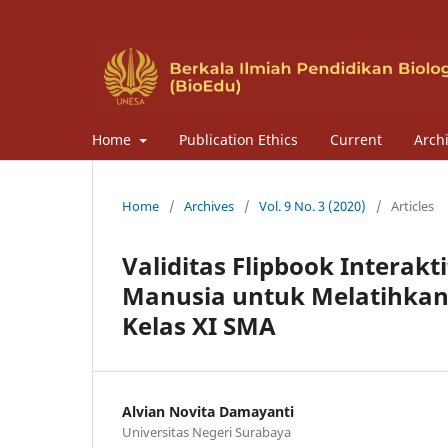
Home
Publication Ethics
Current
Arch
Home
/
Archives
/
Vol. 9 No. 3 (2020)
/
Articles
Validitas Flipbook Interak
Manusia untuk Melatihkan
Kelas XI SMA
Alvian Novita Damayanti
Universitas Negeri Surabaya