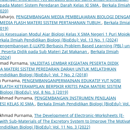
swa pada Materi Sistem Peredaran Darah Kelas XI SMA
,
Berkala Ilmia
2020)
 Raharjo,
PENGEMBANGAN MEDIA PEMBELAJARAN BIOLOGI DENGA
ROMEDIA FLASH MATERI SISTEM PERTAHANAN TUBUH
,
Berkala Ilmi
2019)
sis Kesesuaian Modul Ajar Biologi Kelas X SMA Negeri 1 Puri Mojok
rkala Ilmiah Pendidikan Biologi (BioEdu): Vol. 13 No. 1 (2024)
engembangan E-LLKPD Berbasis Problem Based Learning (PBL) un
s Peserta Didik pada Sub Materi Zat Makanan
,
Berkala Ilmiah
(2024)
akhmad Purnama,
VALIDITAS LEMBAR KEGIATAN PESERTA DIDIK
DA MATERI SISTEM PEREDARAN DARAH UNTUK MELATIHKAN
ndidikan Biologi (BioEdu): Vol. 7 No. 2 (2018)
ix Purnama,
PENGEMBANGANPERMAINAN EDUKATIF YUT NORI
LATIH KETERAMPILAN BERPIKIR KRITIS PADA MATERI SISTEM
iologi (BioEdu): Vol. 8 No. 3 (2019)
 Rakhmad Purnama,
PENGEMBANGAN INSTRUMEN PENILAIAN
ESI KELAS XI SMA
,
Berkala Ilmiah Pendidikan Biologi (BioEdu): Vol.
 Rakhmad Purnama,
The Development of Electronic-Worksheets (E-
th Sub-Materials of The Excretory System to Improve The Motiva
ndidikan Biologi (BioEdu): Vol. 11 No. 3 (2022)