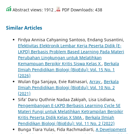
Abstract views: 1912 ,
PDF Downloads: 438
Similar Articles
Firdya Annisa Cahyaning Santoso, Endang Susantini,
Efektivitas Elektronik Lembar Kerja Peserta Didik (E-
LKPD) Berbasis Problem Based Learning Pada Materi
Perubahan Lingkungan untuk Melatihkan
Kemampuan Berpikir Kritis Siswa Kelas X
,
Berkala
Ilmiah Pendidikan Biologi (BioEdu): Vol. 15 No. 1
(2026)
Wulan Ega Sanjaya, Evie Ratnasari,
Array
,
Berkala
Ilmiah Pendidikan Biologi (BioEdu): Vol. 10 No. 2
(2021)
Sifa’ Daru Quthnie Nadaa Zakiyah, Lisa Lisdiana,
Pengembangan E-LKPD Berbasis Learning Cycle 5E
Materi Fungi untuk Melatihkan Ketrampilan Berpikir
Kritis Peserta Didik Kelas X SMA
,
Berkala Ilmiah
Pendidikan Biologi (BioEdu): Vol. 11 No. 2 (2022)
Bunga Tiara Yulas, Fida Rachmadiarti,
A Development