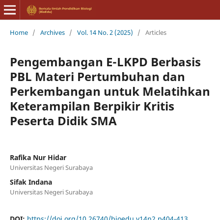
Home
/
Archives
/
Vol. 14 No. 2 (2025)
/
Articles
Pengembangan E-LKPD Berbasis
PBL Materi Pertumbuhan dan
Perkembangan untuk Melatihkan
Keterampilan Berpikir Kritis
Peserta Didik SMA
Rafika Nur Hidar
Universitas Negeri Surabaya
Sifak Indana
Universitas Negeri Surabaya
DOI:
https://doi.org/10.26740/bioedu.v14n2.p404-413