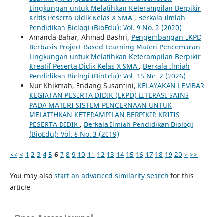
Lingkungan untuk Melatihkan Keterampilan Berpikir
Kritis Peserta Didik Kelas X SMA
,
Berkala Ilmiah
Pendidikan Biologi (BioEdu): Vol. 9 No. 2 (2020)
Amanda Bahar, Ahmad Bashri,
Pengembangan LKPD
Berbasis Project Based Learning Materi Pencemaran
Lingkungan untuk Melatihkan Keterampilan Berpikir
Kreatif Peserta Didik Kelas X SMA
,
Berkala Ilmiah
Pendidikan Biologi (BioEdu): Vol. 15 No. 2 (2026)
Nur Khikmah, Endang Susantini,
KELAYAKAN LEMBAR
KEGIATAN PESERTA DIDIK (LKPD) LITERASI SAINS
PADA MATERI SISTEM PENCERNAAN UNTUK
MELATIHKAN KETERAMPILAN BERPIKIR KRITIS
PESERTA DIDIK
,
Berkala Ilmiah Pendidikan Biologi
(BioEdu): Vol. 8 No. 3 (2019)
<<
<
1
2
3
4
5
6
7
8
9
10
11
12
13
14
15
16
17
18
19
20
>
>>
You may also
start an advanced similarity search
for this
article.