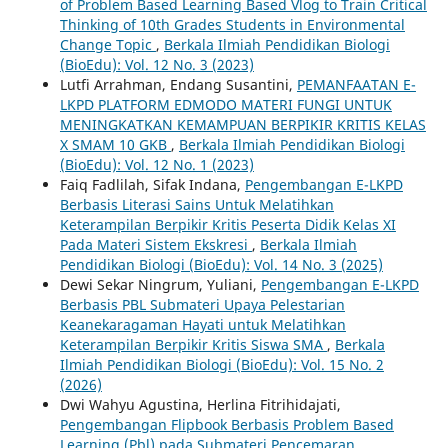
of Problem Based Learning Based Vlog to Train Critical
Thinking of 10th Grades Students in Environmental
Change Topic
,
Berkala Ilmiah Pendidikan Biologi
(BioEdu): Vol. 12 No. 3 (2023)
Lutfi Arrahman, Endang Susantini,
PEMANFAATAN E-
LKPD PLATFORM EDMODO MATERI FUNGI UNTUK
MENINGKATKAN KEMAMPUAN BERPIKIR KRITIS KELAS
X SMAM 10 GKB
,
Berkala Ilmiah Pendidikan Biologi
(BioEdu): Vol. 12 No. 1 (2023)
Faiq Fadlilah, Sifak Indana,
Pengembangan E-LKPD
Berbasis Literasi Sains Untuk Melatihkan
Keterampilan Berpikir Kritis Peserta Didik Kelas XI
Pada Materi Sistem Ekskresi
,
Berkala Ilmiah
Pendidikan Biologi (BioEdu): Vol. 14 No. 3 (2025)
Dewi Sekar Ningrum, Yuliani,
Pengembangan E-LKPD
Berbasis PBL Submateri Upaya Pelestarian
Keanekaragaman Hayati untuk Melatihkan
Keterampilan Berpikir Kritis Siswa SMA
,
Berkala
Ilmiah Pendidikan Biologi (BioEdu): Vol. 15 No. 2
(2026)
Dwi Wahyu Agustina, Herlina Fitrihidajati,
Pengembangan Flipbook Berbasis Problem Based
Learning (Pbl) pada Submateri Pencemaran