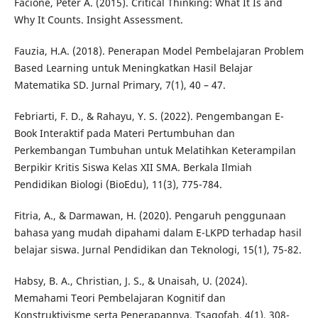
Facione, Peter A. (2015). Critical Thinking: What It Is and
Why It Counts. Insight Assessment.
Fauzia, H.A. (2018). Penerapan Model Pembelajaran Problem
Based Learning untuk Meningkatkan Hasil Belajar
Matematika SD. Jurnal Primary, 7(1), 40 – 47.
Febriarti, F. D., & Rahayu, Y. S. (2022). Pengembangan E-
Book Interaktif pada Materi Pertumbuhan dan
Perkembangan Tumbuhan untuk Melatihkan Keterampilan
Berpikir Kritis Siswa Kelas XII SMA. Berkala Ilmiah
Pendidikan Biologi (BioEdu), 11(3), 775-784.
Fitria, A., & Darmawan, H. (2020). Pengaruh penggunaan
bahasa yang mudah dipahami dalam E-LKPD terhadap hasil
belajar siswa. Jurnal Pendidikan dan Teknologi, 15(1), 75-82.
Habsy, B. A., Christian, J. S., & Unaisah, U. (2024).
Memahami Teori Pembelajaran Kognitif dan
Konstruktivisme serta Penerapannya. Tsaqofah, 4(1), 308-