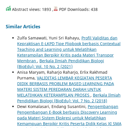
Abstract views: 1893 ,
PDF Downloads: 438
Similar Articles
Zulfa Samawati, Yuni Sri Rahayu,
Profil Validitas dan
Kepraktisan E-LKPD Tipe Flipbook berbasis Contextual
Teaching and Learning untuk Melatihkan
Keterampilan Berpikir Kritis pada Materi Transpor
Membran
,
Berkala Ilmiah Pendidikan Biologi
(BioEdu): Vol. 10 No. 2 (2021)
Anisa Maryam, Raharjo Raharjo, Erlix Rakhmad
Purnama,
VALIDITAS LEMBAR KEGIATAN PESERTA
DIDIK BERBASIS PROBLEM BASED LEARNING PADA
MATERI SISTEM PEREDARAN DARAH UNTUK
MELATIHKAN KETERAMPILAN PROSES
,
Berkala Ilmiah
Pendidikan Biologi (BioEdu): Vol. 7 No. 2 (2018)
Dewi Komalasari, Endang Susantini,
Pengembangan
Pengembangan E-Book berbasis Discovery Learning
pada Materi Sistem Ekskresi untuk Melatihkan
Kemampuan Berpikir Kritis Peserta Didik Kelas XI SMA