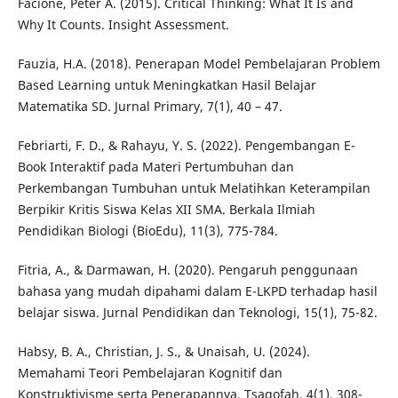
Facione, Peter A. (2015). Critical Thinking: What It Is and
Why It Counts. Insight Assessment.
Fauzia, H.A. (2018). Penerapan Model Pembelajaran Problem
Based Learning untuk Meningkatkan Hasil Belajar
Matematika SD. Jurnal Primary, 7(1), 40 – 47.
Febriarti, F. D., & Rahayu, Y. S. (2022). Pengembangan E-
Book Interaktif pada Materi Pertumbuhan dan
Perkembangan Tumbuhan untuk Melatihkan Keterampilan
Berpikir Kritis Siswa Kelas XII SMA. Berkala Ilmiah
Pendidikan Biologi (BioEdu), 11(3), 775-784.
Fitria, A., & Darmawan, H. (2020). Pengaruh penggunaan
bahasa yang mudah dipahami dalam E-LKPD terhadap hasil
belajar siswa. Jurnal Pendidikan dan Teknologi, 15(1), 75-82.
Habsy, B. A., Christian, J. S., & Unaisah, U. (2024).
Memahami Teori Pembelajaran Kognitif dan
Konstruktivisme serta Penerapannya. Tsaqofah, 4(1), 308-