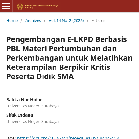
Home
/
Archives
/
Vol. 14 No. 2 (2025)
/
Articles
Pengembangan E-LKPD Berbasis
PBL Materi Pertumbuhan dan
Perkembangan untuk Melatihkan
Keterampilan Berpikir Kritis
Peserta Didik SMA
Rafika Nur Hidar
Universitas Negeri Surabaya
Sifak Indana
Universitas Negeri Surabaya
DOI:
https://doi.org/10.26740/bioedu.v14n2.p404-413