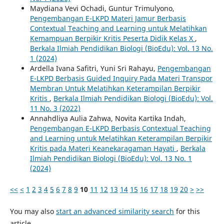
Maydiana Vevi Ochadi, Guntur Trimulyono,
Pengembangan E-LKPD Materi Jamur Berbasis
Contextual Teaching and Learning untuk Melatihkan
Kemampuan Berpikir Kritis Peserta Didik Kelas X
,
Berkala Ilmiah Pendidikan Biologi (BioEdu): Vol. 13 No.
1 (2024)
Ardella Ivana Safitri, Yuni Sri Rahayu,
Pengembangan
E-LKPD Berbasis Guided Inquiry Pada Materi Transpor
Membran Untuk Melatihkan Keterampilan Berpikir
Kritis
,
Berkala Ilmiah Pendidikan Biologi (BioEdu): Vol.
11 No. 3 (2022)
Annahdliya Aulia Zahwa, Novita Kartika Indah,
Pengembangan E-LKPD Berbasis Contextual Teaching
and Learning untuk Melatihkan Keterampilan Berpikir
Kritis pada Materi Keanekaragaman Hayati
,
Berkala
Ilmiah Pendidikan Biologi (BioEdu): Vol. 13 No. 1
(2024)
<<
<
1
2
3
4
5
6
7
8
9
10
11
12
13
14
15
16
17
18
19
20
>
>>
You may also
start an advanced similarity search
for this
article.