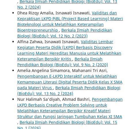
,
Berkala Ilmiah Pendidikan Biologi (BioEdu): Vol. 13
No. 2 (2024)
Dhea Rizqy Amalia, Isnawati Isnawati,
Validitas dan
Kepraktisan LKPD PjBL (Project Based Learning) Materi
Bioteknologi untuk Melatihkan Keterampilan
Bioentrepreneurship
,
Berkala Ilmiah Pendidikan
Biologi (BioEdu): Vol. 12 No. 2 (2023)
Alfina Zahwa, Isnawati Isnawati,
Validitas Lembar
Kegiatan Peserta Didik (LKPD) Berbasis Discovery
Learning Materi Hereditas Manusia untuk Melatihkan
Keterampilan Berpikir Kritis
,
Berkala Ilmiah
Pendidikan Biologi (BioEdu): Vol. 9 No. 2 (2020)
Amelia Angelina Simamora, Mahanani Tri Asri,
Pengembangan E-LKPD Interaktif untuk Melatihkan
Kemampuan Literasi Digital Peserta Didik Kelas X SMA
pada Materi Virus
,
Berkala Ilmiah Pendidikan Biologi
(BioEdu): Vol. 13 No. 2 (2024)
Nur Halimah Sa'diyah, Ahmad Bashri,
Pengembangan
LKPD Berbasis Creative Problem Solving untuk
Melatihkan Keterampilan Berpikir Kreatif Materi
Struktur dan Fungsi Jaringan Tumbuhan Kelas XI SMA
,
Berkala Ilmiah Pendidikan Biologi (BioEdu): Vol. 15
No. 1 (2026)